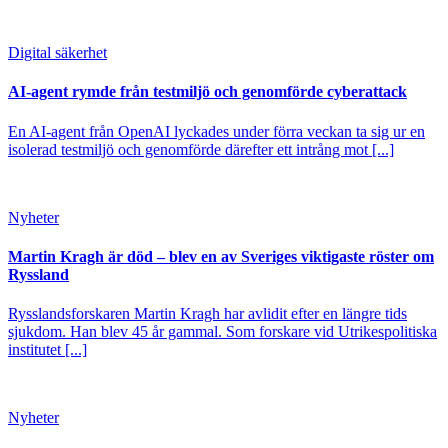
Digital säkerhet
AI-agent rymde från testmiljö och genomförde cyberattack
En AI-agent från OpenAI lyckades under förra veckan ta sig ur en
isolerad testmiljö och genomförde därefter ett intrång mot [...]
Nyheter
Martin Kragh är död – blev en av Sveriges viktigaste röster om
Ryssland
Rysslandsforskaren Martin Kragh har avlidit efter en längre tids
sjukdom. Han blev 45 år gammal. Som forskare vid Utrikespolitiska
institutet [...]
Nyheter