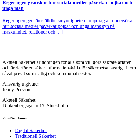
Regeringen granskar hur sociala medier påverkar pojkar och
unga män
Regeringen ger Jämställdhetsmyndigheten i uppdrag att undersöka
hur sociala medier påverkar pojkar och unga mäns syn på
maskulinitet, relationer och [...]
Aktuell Säkerhet är tidningen för alla som vill göra säkrare affärer
och är därför en säker informationskälla för säkerhets­ansvariga inom
såväl privat som statlig och kommunal sektor.
Ansvarig utgivare:
Jenny Persson
Aktuell Säkerhet
Drakenbergsgatan 15, Stockholm
Populära ämnen
Digital Säkerhet
Traditionell Säkerhet