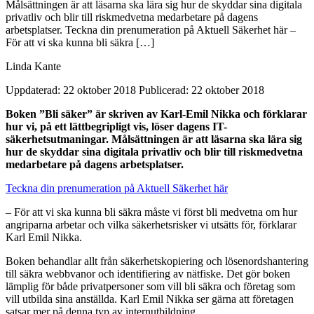
Målsättningen är att läsarna ska lära sig hur de skyddar sina digitala
privatliv och blir till riskmedvetna medarbetare på dagens
arbetsplatser. Teckna din prenumeration på Aktuell Säkerhet här –
För att vi ska kunna bli säkra […]
Linda Kante
Uppdaterad: 22 oktober 2018
Publicerad: 22 oktober 2018
Boken ”Bli säker” är skriven av Karl-Emil Nikka och förklarar
hur vi, på ett lättbegripligt vis, löser dagens IT-
säkerhetsutmaningar. Målsättningen är att läsarna ska lära sig
hur de skyddar sina digitala privatliv och blir till riskmedvetna
medarbetare på dagens arbetsplatser.
Teckna din prenumeration på Aktuell Säkerhet här
– För att vi ska kunna bli säkra måste vi först bli medvetna om hur
angriparna arbetar och vilka säkerhetsrisker vi utsätts för, förklarar
Karl Emil Nikka.
Boken behandlar allt från säkerhetskopiering och lösenordshantering
till säkra webbvanor och identifiering av nätfiske. Det gör boken
lämplig för både privatpersoner som vill bli säkra och företag som
vill utbilda sina anställda. Karl Emil Nikka ser gärna att företagen
satsar mer på denna typ av internutbildning.