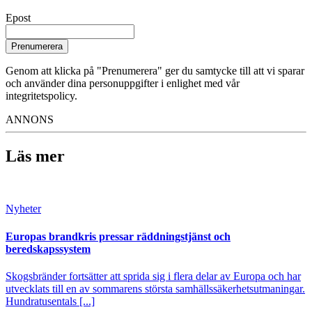
Epost
Prenumerera
Genom att klicka på "Prenumerera" ger du samtycke till att vi sparar
och använder dina personuppgifter i enlighet med vår
integritetspolicy.
ANNONS
Läs mer
Nyheter
Europas brandkris pressar räddningstjänst och
beredskapssystem
Skogsbränder fortsätter att sprida sig i flera delar av Europa och har
utvecklats till en av sommarens största samhällssäkerhetsutmaningar.
Hundratusentals [...]