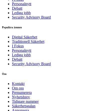
Personalnytt
Debatt
Lediga jobb
Security Advisory Board
Populära ämnen
Digital Säkerhet
Traditionell Säkerhet
I Fokus
Personalnytt
Lediga jobb
Debatt
Security Advisory Board
Om
Kontakt
Om oss
Prenumerera
Nyhetsbrev
Tidigare nummer
Säkerhetsgalan
Annonsera