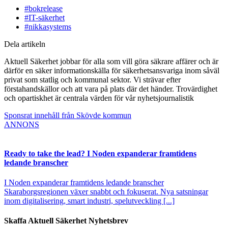
#bokrelease
#IT-säkerhet
#nikkasystems
Dela artikeln
Aktuell Säkerhet jobbar för alla som vill göra säkrare affärer och är
därför en säker informationskälla för säkerhetsansvariga inom såväl
privat som statlig och kommunal sektor. Vi strävar efter
förstahandskällor och att vara på plats där det händer. Trovärdighet
och opartiskhet är centrala värden för vår nyhetsjournalistik
Sponsrat innehåll från Skövde kommun
ANNONS
Ready to take the lead? I Noden expanderar framtidens
ledande branscher
I Noden expanderar framtidens ledande branscher
Skaraborgsregionen växer snabbt och fokuserat. Nya satsningar
inom digitalisering, smart industri, spelutveckling [...]
Skaffa Aktuell Säkerhet Nyhetsbrev