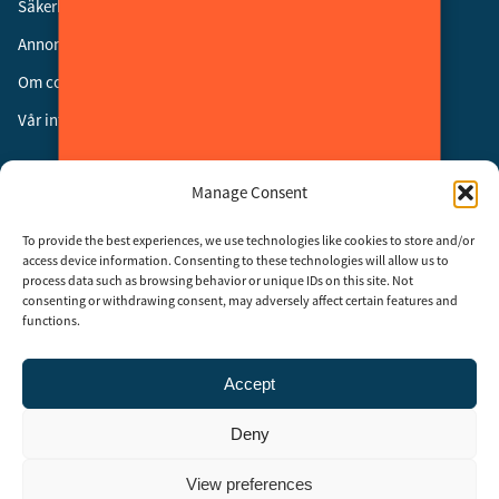
Säkerhetsgalan
Annonsera
Om cookies
Vår integritetspolicy
Följ oss
Manage Consent
Facebook
To provide the best experiences, we use technologies like cookies to store and/or
Instagram
access device information. Consenting to these technologies will allow us to
process data such as browsing behavior or unique IDs on this site. Not
LinkedIn
consenting or withdrawing consent, may adversely affect certain features and
functions.
Accept
Security Adviser Board
Security Advisory Board, SAB, instiftades av tidningen Aktuell
Deny
Säkerhet år 2003 för att stimulera, utveckla och informera om
säkerhetsarbetet i Sverige. SAB består av representanter från
branschens ledande företag och organisationer. Rådet träffas tre till
View preferences