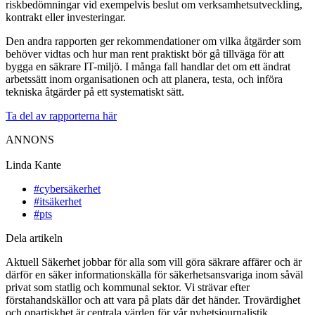
riskbedömningar vid exempelvis beslut om verksamhetsutveckling,
kontrakt eller investeringar.
Den andra rapporten ger rekommendationer om vilka åtgärder som
behöver vidtas och hur man rent praktiskt bör gå tillväga för att
bygga en säkrare IT-miljö. I många fall handlar det om ett ändrat
arbetssätt inom organisationen och att planera, testa, och införa
tekniska åtgärder på ett systematiskt sätt.
Ta del av rapporterna här
ANNONS
Linda Kante
#cybersäkerhet
#itsäkerhet
#pts
Dela artikeln
Aktuell Säkerhet jobbar för alla som vill göra säkrare affärer och är
därför en säker informationskälla för säkerhetsansvariga inom såväl
privat som statlig och kommunal sektor. Vi strävar efter
förstahandskällor och att vara på plats där det händer. Trovärdighet
och opartiskhet är centrala värden för vår nyhetsjournalistik