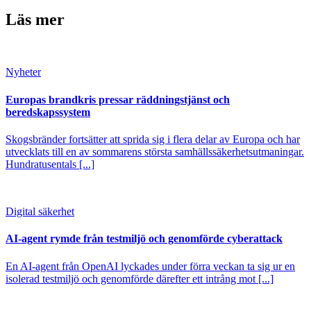
Läs mer
Nyheter
Europas brandkris pressar räddningstjänst och
beredskapssystem
Skogsbränder fortsätter att sprida sig i flera delar av Europa och har
utvecklats till en av sommarens största samhällssäkerhetsutmaningar.
Hundratusentals [...]
Digital säkerhet
AI-agent rymde från testmiljö och genomförde cyberattack
En AI-agent från OpenAI lyckades under förra veckan ta sig ur en
isolerad testmiljö och genomförde därefter ett intrång mot [...]