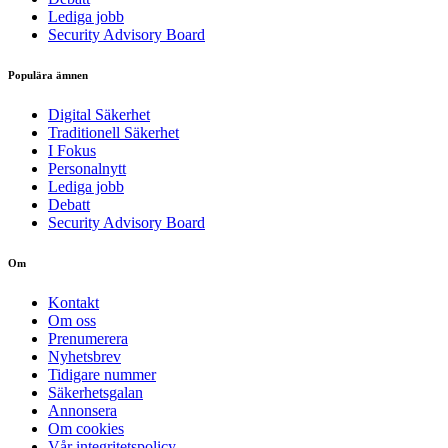
Lediga jobb
Security Advisory Board
Populära ämnen
Digital Säkerhet
Traditionell Säkerhet
I Fokus
Personalnytt
Lediga jobb
Debatt
Security Advisory Board
Om
Kontakt
Om oss
Prenumerera
Nyhetsbrev
Tidigare nummer
Säkerhetsgalan
Annonsera
Om cookies
Vår integritetspolicy