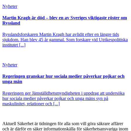
Nyheter
Martin Kragh är död – blev en av Sveriges viktigaste röster om
Ryssland
Rysslandsforskaren Martin Kragh har avlidit efter en längre tids
sjukdom. Han blev 45 år gammal. Som forskare vid Utrikespolitiska
institutet [...]
Nyheter
Regeringen granskar hur sociala medier påverkar pojkar och
unga män
Regeringen ger Jämställdhetsmyndigheten i uppdrag att undersöka
hur sociala medier påverkar pojkar och unga mäns syn på
maskulinitet, relationer och [...]
Aktuell Säkerhet är tidningen för alla som vill göra säkrare affärer
och är därför en säker informationskälla för säkerhets­ansvariga inom