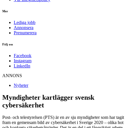
Mer
Lediga jobb
Annonsera
Prenumerera
Följ oss
Facebook
Instagram
LinkedIn
ANNONS
Nyheter
Myndigheter kartlägger svensk
cybersäkerhet
Post- och telestyrelsen (PTS) är en av sju myndigheter som har tagit
fram en gemensam bild av cybersäkerhet i Sverige 2020 – olika hot
och konkreta säkerhetsåtgärder. Det är en del i ett långsiktigt arbete