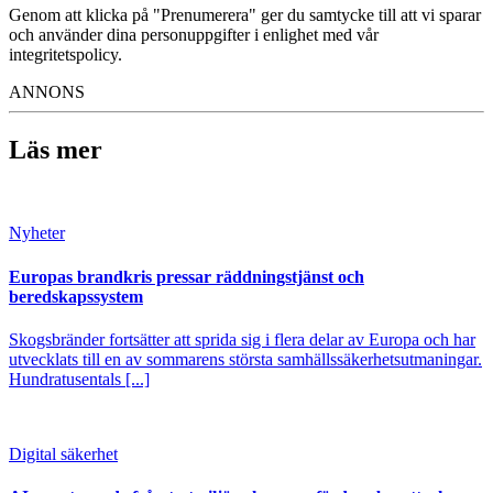
Genom att klicka på "Prenumerera" ger du samtycke till att vi sparar
och använder dina personuppgifter i enlighet med vår
integritetspolicy.
ANNONS
Läs mer
Nyheter
Europas brandkris pressar räddningstjänst och
beredskapssystem
Skogsbränder fortsätter att sprida sig i flera delar av Europa och har
utvecklats till en av sommarens största samhällssäkerhetsutmaningar.
Hundratusentals [...]
Digital säkerhet