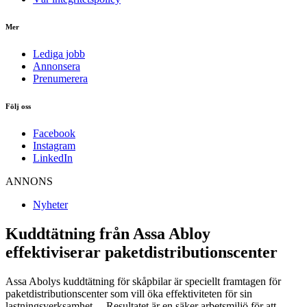
Mer
Lediga jobb
Annonsera
Prenumerera
Följ oss
Facebook
Instagram
LinkedIn
ANNONS
Nyheter
Kuddtätning från Assa Abloy
effektiviserar paketdistributionscenter
Assa Abolys kuddtätning för skåpbilar är speciellt framtagen för
paketdistributionscenter som vill öka effektiviteten för sin
lastningsverksamhet. – Resultatet är en säker arbetsmiljö för att