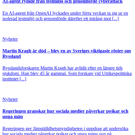
AI-agent rymde från testmiljö och genomförde cyberattack
En AI-agent från OpenAI lyckades under förra veckan ta sig ur en
isolerad testmiljö och genomförde därefter ett intrång mot [...]
Nyheter
Martin Kragh är död – blev en av Sveriges viktigaste röster om
Ryssland
Rysslandsforskaren Martin Kragh har avlidit efter en längre tids
sjukdom. Han blev 45 år gammal. Som forskare vid Utrikespolitiska
institutet [...]
Nyheter
Regeringen granskar hur sociala medier påverkar pojkar och
unga män
Regeringen ger Jämställdhetsmyndigheten i uppdrag att undersöka
hur sociala medier påverkar pojkar och unga mäns syn på