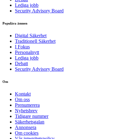
Lediga jobb
Security Advisory Board
Populära ämnen
Digital Säkerhet
Traditionell Säkerhet
I Fokus
Personalnytt
Lediga jobb
Debatt
Security Advisory Board
Om
Kontakt
Om oss
Prenumerera
Nyhetsbrev
Tidigare nummer
Säkerhetsgalan
Annonsera
Om cookies
Vår integritetspolicy