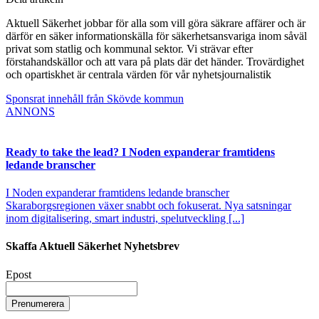
Aktuell Säkerhet jobbar för alla som vill göra säkrare affärer och är
därför en säker informationskälla för säkerhetsansvariga inom såväl
privat som statlig och kommunal sektor. Vi strävar efter
förstahandskällor och att vara på plats där det händer. Trovärdighet
och opartiskhet är centrala värden för vår nyhetsjournalistik
Sponsrat innehåll från Skövde kommun
ANNONS
Ready to take the lead? I Noden expanderar framtidens
ledande branscher
I Noden expanderar framtidens ledande branscher
Skaraborgsregionen växer snabbt och fokuserat. Nya satsningar
inom digitalisering, smart industri, spelutveckling [...]
Skaffa Aktuell Säkerhet Nyhetsbrev
Epost
Prenumerera