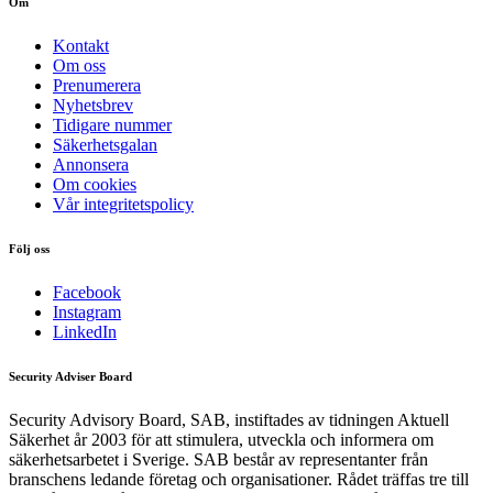
Om
Kontakt
Om oss
Prenumerera
Nyhetsbrev
Tidigare nummer
Säkerhetsgalan
Annonsera
Om cookies
Vår integritetspolicy
Följ oss
Facebook
Instagram
LinkedIn
Security Adviser Board
Security Advisory Board, SAB, instiftades av tidningen Aktuell
Säkerhet år 2003 för att stimulera, utveckla och informera om
säkerhetsarbetet i Sverige. SAB består av representanter från
branschens ledande företag och organisationer. Rådet träffas tre till