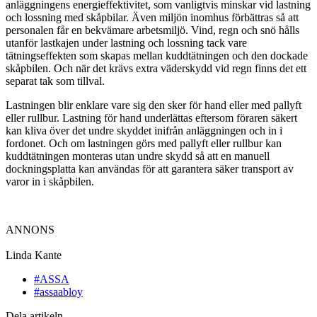
anläggningens energieffektivitet, som vanligtvis minskar vid lastning
och lossning med skåpbilar. Även miljön inomhus förbättras så att
personalen får en bekvämare arbetsmiljö. Vind, regn och snö hålls
utanför lastkajen under lastning och lossning tack vare
tätningseffekten som skapas mellan kuddtätningen och den dockade
skåpbilen. Och när det krävs extra väderskydd vid regn finns det ett
separat tak som tillval.
Lastningen blir enklare vare sig den sker för hand eller med pallyft
eller rullbur. Lastning för hand underlättas eftersom föraren säkert
kan kliva över det undre skyddet inifrån anläggningen och in i
fordonet. Och om lastningen görs med pallyft eller rullbur kan
kuddtätningen monteras utan undre skydd så att en manuell
dockningsplatta kan användas för att garantera säker transport av
varor in i skåpbilen.
ANNONS
Linda Kante
#ASSA
#assaabloy
Dela artikeln