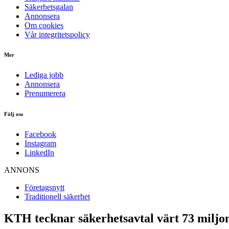
Säkerhetsgalan
Annonsera
Om cookies
Vår integritetspolicy
Mer
Lediga jobb
Annonsera
Prenumerera
Följ oss
Facebook
Instagram
LinkedIn
ANNONS
Företagsnytt
Traditionell säkerhet
KTH tecknar säkerhetsavtal värt 73 miljo