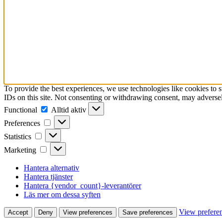
To provide the best experiences, we use technologies like cookies to 
IDs on this site. Not consenting or withdrawing consent, may adversely
Functional
Functional
Alltid aktiv
Preferences
Preferences
Statistics
Statistics
Marketing
Marketing
Hantera alternativ
Hantera tjänster
Hantera {vendor_count}-leverantörer
Läs mer om dessa syften
View prefere
Accept
Deny
View preferences
Save preferences