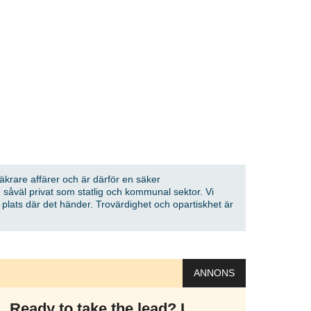
säkrare affärer och är därför en säker
 såväl privat som statlig och kommunal sektor. Vi
å plats där det händer. Trovärdighet och opartiskhet är
ANNONS
Ready to take the lead? I