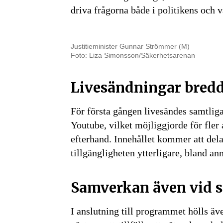
driva frågorna både i politikens och v
Genom att klicka 
Justitieminister Gunnar Strömmer (M)
sparar och använd
Foto: Liza Simonsson/Säkerhetsarenan
integritetspolicy.
Livesändningar bredd
För första gången livesändes samtlig
Youtube, vilket möjliggjorde för fler a
efterhand. Innehållet kommer att delas
tillgängligheten ytterligare, bland a
Samverkan även vid s
I anslutning till programmet hölls ä