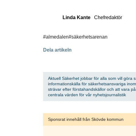
Linda Kante
Chefredaktör
#almedalen
#säkerhetsarenan
Dela artikeln
Aktuell Säkerhet jobbar för alla som vill göra 
informationskälla för säkerhetsansvariga inom
strävar efter förstahandskällor och att vara p
centrala värden för vår nyhetsjournalistik
Sponsrat innehåll från Skövde kommun