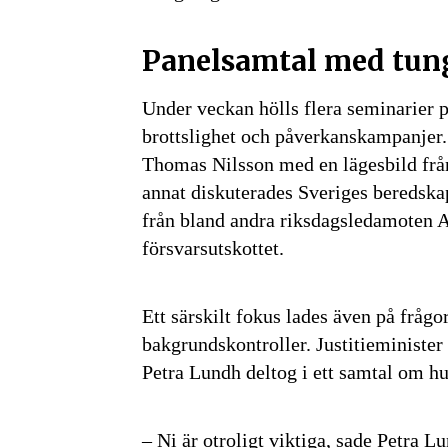
Panelsamtal med tun
Under veckan hölls flera seminarier 
brottslighet och påverkanskampanjer.
Thomas Nilsson med en lägesbild från
annat diskuterades Sveriges bereds
från bland andra riksdagsledamoten A
försvarsutskottet.
Ett särskilt fokus lades även på frå
Få den 
bakgrundskontroller. Justitieministe
säkerhe
Petra Lundh deltog i ett samtal om hu
först
Anmäl dig till
– Ni är otroligt viktiga, sade Petra 