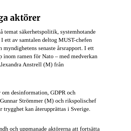
ga aktörer
på temat säkerhetspolitik, systemhotande
 I ett av samtalen deltog MUST-chefen
 myndighetens senaste årsrapport. I ett
kap inom ramen för Nato – med medverkan
lexandra Anstrell (M) från
gor om desinformation, GDPR och
senaste
r Gunnar Strömmer (M) och rikspolischef
tsinformationen
r trygghet kan återupprättas i Sverige.
 vårt nyhetsbrev!
Lundh och uppmanade aktörerna att fortsätta