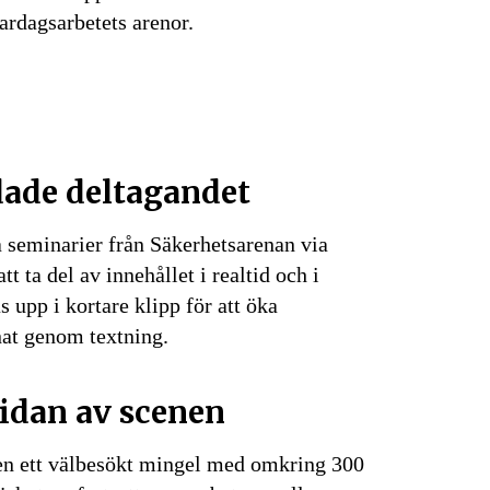
ardagsarbetets arenor.
Prenumerera
på "Prenumerera" ger du samtycke till att vi
er dina personuppgifter i enlighet med vår
ade deltagandet
a seminarier från Säkerhetsarenan via
tt ta del av innehållet i realtid och i
 upp i kortare klipp för att öka
nnat genom textning.
idan av scenen
ven ett välbesökt mingel med omkring 300