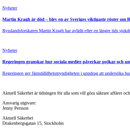
Nyheter
Martin Kragh är död – blev en av Sveriges viktigaste röster om 
Rysslandsforskaren Martin Kragh har avlidit efter en längre tids sjukd
Nyheter
Regeringen granskar hur sociala medier påverkar pojkar och u
Regeringen ger Jämställdhetsmyndigheten i uppdrag att undersöka hur 
Aktuell Säkerhet är tidningen för alla som vill göra säkrare affärer oc
Ansvarig utgivare:
Jenny Persson
Aktuell Säkerhet
Drakenbergsgatan 15, Stockholm