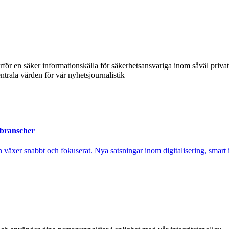
ärför en säker informationskälla för säkerhetsansvariga inom såväl priva
ntrala värden för vår nyhetsjournalistik
 branscher
xer snabbt och fokuserat. Nya satsningar inom digitalisering, smart ind