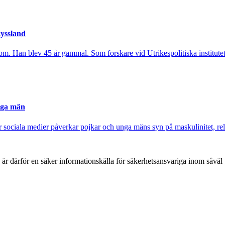
Ryssland
om. Han blev 45 år gammal. Som forskare vid Utrikespolitiska institutet 
nga män
sociala medier påverkar pojkar och unga mäns syn på maskulinitet, rela
h är därför en säker informationskälla för säkerhets­ansvariga inom såvä