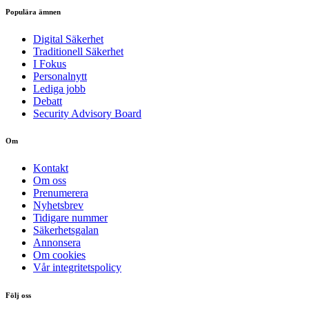
Populära ämnen
Digital Säkerhet
Traditionell Säkerhet
I Fokus
Personalnytt
Lediga jobb
Debatt
Security Advisory Board
Om
Kontakt
Om oss
Prenumerera
Nyhetsbrev
Tidigare nummer
Säkerhetsgalan
Annonsera
Om cookies
Vår integritetspolicy
Följ oss