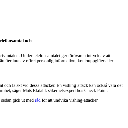
elefonsamtal och
isamtalen. Under telefonsamtalet ger förövaren intryck av att
refter lura av offret personlig information, kontouppgifter eller
sant och falskt vid dessa attacker. En vishing-attack kan också vara det
rksamhet, säger Mats Ekdahl, säkerhetsexpert hos Check Point.
d sedan gick ut med
råd
för att undvika vishing-attacker.