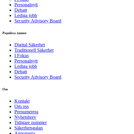
Personalnytt
Debatt
Lediga jobb
Security Advisory Board
Populära ämnen
Digital Säkerhet
Traditionell Säkerhet
I Fokus
Personalnytt
Lediga jobb
Debatt
Security Advisory Board
Om
Kontakt
Om oss
Prenumerera
Nyhetsbrev
Tidigare nummer
Säkerhetsgalan
Annonsera