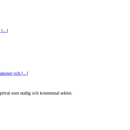
[...]
tioner och [...]
l privat som statlig och kommunal sektor.