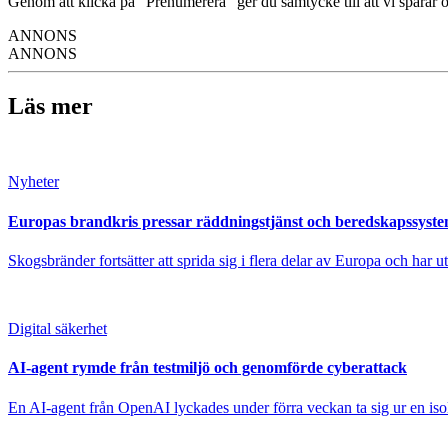
Genom att klicka på "Prenumerera" ger du samtycke till att vi sparar o
ANNONS
ANNONS
Läs mer
Nyheter
Europas brandkris pressar räddningstjänst och beredskapssyst
Skogsbränder fortsätter att sprida sig i flera delar av Europa och har 
Digital säkerhet
AI-agent rymde från testmiljö och genomförde cyberattack
En AI-agent från OpenAI lyckades under förra veckan ta sig ur en isole