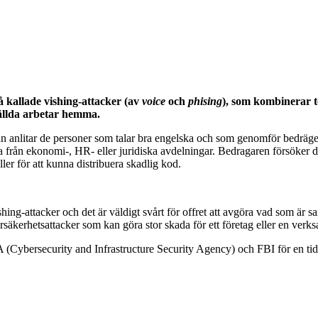
 kallade vishing-attacker (av
voice
och
phising
), som kombinerar t
tällda arbetar hemma.
n anlitar de personer som talar bra engelska och som genomför bedräger
fta från ekonomi-, HR- eller juridiska avdelningar. Bedragaren försöker dä
ler för att kunna distribuera skadlig kod.
vishing-attacker och det är väldigt svårt för offret att avgöra vad som är 
ybersäkerhetsattacker som kan göra stor skada för ett företag eller en ve
A (Cybersecurity and Infrastructure Security Agency) och FBI för en ti