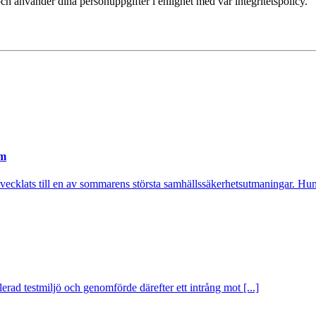
ch använder dina personuppgifter i enlighet med vår integritetspolicy.
em
utvecklats till en av sommarens största samhällssäkerhetsutmaningar. Hund
rad testmiljö och genomförde därefter ett intrång mot [...]