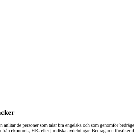
acker
n anlitar de personer som talar bra engelska och som genomför bedräger
fta från ekonomi-, HR- eller juridiska avdelningar. Bedragaren försöker dä