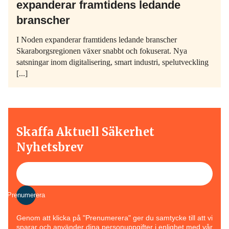
expanderar framtidens ledande
branscher
I Noden expanderar framtidens ledande branscher
Skaraborgsregionen växer snabbt och fokuserat. Nya
satsningar inom digitalisering, smart industri, spelutveckling
[...]
Skaffa Aktuell Säkerhet
Nyhetsbrev
Prenumerera
Genom att klicka på "Prenumerera" ger du samtycke till att vi
sparar och använder dina personuppgifter i enlighet med vår