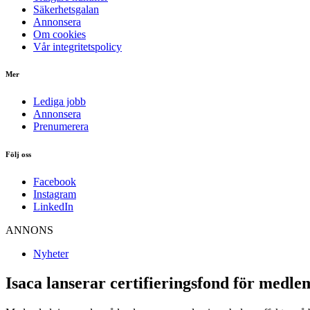
Säkerhetsgalan
Annonsera
Om cookies
Vår integritetspolicy
Mer
Lediga jobb
Annonsera
Prenumerera
Följ oss
Facebook
Instagram
LinkedIn
ANNONS
Nyheter
Isaca lanserar certifieringsfond för medl