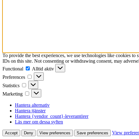
To provide the best experiences, we use technologies like cookies to 
IDs on this site. Not consenting or withdrawing consent, may adversely
Functional
Functional
Alltid aktiv
Preferences
Preferences
Statistics
Statistics
Marketing
Marketing
Hantera alternativ
Hantera tjänster
Hantera {vendor_count}-leverantörer
Läs mer om dessa syften
View prefere
Accept
Deny
View preferences
Save preferences