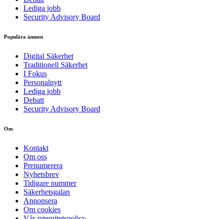
Lediga jobb
Security Advisory Board
Populära ämnen
Digital Säkerhet
Traditionell Säkerhet
I Fokus
Personalnytt
Lediga jobb
Debatt
Security Advisory Board
Om
Kontakt
Om oss
Prenumerera
Nyhetsbrev
Tidigare nummer
Säkerhetsgalan
Annonsera
Om cookies
Vår integritetspolicy