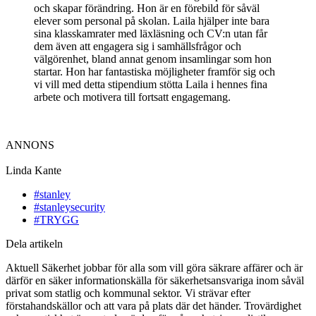
och skapar förändring. Hon är en förebild för såväl
elever som personal på skolan. Laila hjälper inte bara
sina klasskamrater med läxläsning och CV:n utan får
dem även att engagera sig i samhällsfrågor och
välgörenhet, bland annat genom insamlingar som hon
startar. Hon har fantastiska möjligheter framför sig och
vi vill med detta stipendium stötta Laila i hennes fina
arbete och motivera till fortsatt engagemang.
ANNONS
Linda Kante
#stanley
#stanleysecurity
#TRYGG
Dela artikeln
Aktuell Säkerhet jobbar för alla som vill göra säkrare affärer och är
därför en säker informationskälla för säkerhetsansvariga inom såväl
privat som statlig och kommunal sektor. Vi strävar efter
förstahandskällor och att vara på plats där det händer. Trovärdighet