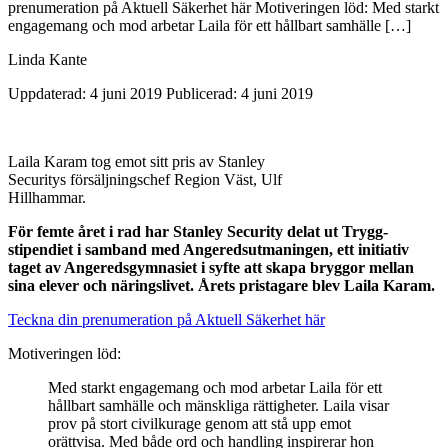
prenumeration på Aktuell Säkerhet här Motiveringen löd: Med starkt
engagemang och mod arbetar Laila för ett hållbart samhälle […]
Linda Kante
Uppdaterad: 4 juni 2019
Publicerad: 4 juni 2019
Laila Karam tog emot sitt pris av Stanley
Securitys försäljningschef Region Väst, Ulf
Hillhammar.
För femte året i rad har Stanley Security delat ut Trygg-
stipendiet i samband med Angeredsutmaningen, ett initiativ
taget av Angeredsgymnasiet i syfte att skapa bryggor mellan
sina elever och näringslivet. Årets pristagare blev Laila Karam.
Teckna din prenumeration på Aktuell Säkerhet här
Motiveringen löd:
Med starkt engagemang och mod arbetar Laila för ett
hållbart samhälle och mänskliga rättigheter. Laila visar
prov på stort civilkurage genom att stå upp emot
orättvisa. Med både ord och handling inspirerar hon