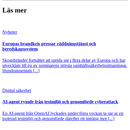
Läs mer
Nyheter
Europas brandkris pressar räddningstjänst och
beredskapssystem
Skogsbränder fortsätter att sprida sig i flera delar av Europa och har
utvecklats till en av sommarens största samhällssäkerhetsutmaningar.
Hundratusentals [...]
Digital säkerhet
AI-agent rymde från testmiljö och genomförde cyberattack
En AI-agent från OpenAI lyckades under förra veckan ta sig ur en
isolerad testmiljö och genomförde därefter ett intrång mot [...]