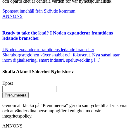
och opartiskhet är centrala värden för vår nyhetsjournalistik
Sponsrat innehåll från Skövde kommun
ANNONS
Ready to take the lead? I Noden expanderar framtidens
ledande branscher
I Noden expanderar framtidens ledande branscher
Skaraborgsregionen växer snabbt och fokuserat. Nya satsningar
inom digitalisering, smart industri, spelutveckling [...]
Skaffa Aktuell Säkerhet Nyhetsbrev
Epost
Prenumerera
Genom att klicka på "Prenumerera" ger du samtycke till att vi sparar
och använder dina personuppgifter i enlighet med vår
integritetspolicy.
ANNONS