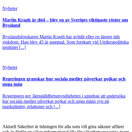
Nyheter
Martin Kragh är död – blev en av Sveriges viktigaste röster om
Ryssland
Rysslandsforskaren Martin Kragh har avlidit efter en längre tids
sjukdom. Han blev 45 år gammal. Som forskare vid Utrikespolitiska
institutet [...]
Nyheter
Regeringen granskar hur sociala medier påverkar pojkar och
unga män
Regeringen ger Jämställdhetsmyndigheten i uppdrag att undersöka
hur sociala medier påverkar pojkar och unga mäns syn på
maskulinitet, relationer och [...]
Aktuell Säkerhet är tidningen för alla som vill göra säkrare affärer
och är därför en säker informationskälla för säkerhets­ansvariga inom