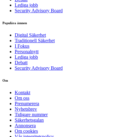
Lediga jobb
Security Advisory Board
Populära ämnen
Digital Säkerhet
Traditionell Säkerhet
I Fokus
Personalnytt
Lediga jobb
Debatt
Security Advisory Board
Om
Kontakt
Om oss
Prenumerera
Nyhetsbrev
Tidigare nummer
Säkerhetsgalan
Annonsera
Om cookies
Vår integritetspolicy