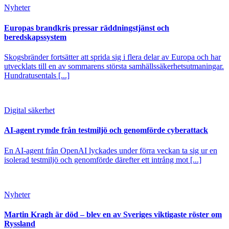
Nyheter
Europas brandkris pressar räddningstjänst och
beredskapssystem
Skogsbränder fortsätter att sprida sig i flera delar av Europa och har
utvecklats till en av sommarens största samhällssäkerhetsutmaningar.
Hundratusentals [...]
Digital säkerhet
AI-agent rymde från testmiljö och genomförde cyberattack
En AI-agent från OpenAI lyckades under förra veckan ta sig ur en
isolerad testmiljö och genomförde därefter ett intrång mot [...]
Nyheter
Martin Kragh är död – blev en av Sveriges viktigaste röster om
Ryssland