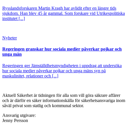
Rysslandsforskaren Martin Kragh har avlidit efter en längre tids
sjukdom. Han blev 45 år gammal. Som forskare vid Utrikespolitiska
institutet [...]
Nyheter
Regeringen granskar hur sociala medier påverkar pojkar och
unga män
Regeringen ger Jämställdhetsmyndigheten i uppdrag att undersöka
hur sociala medier påverkar pojkar och unga mäns syn på
maskulinitet, relationer och [...]
Aktuell Säkerhet är tidningen för alla som vill göra säkrare affärer
och är därför en säker informationskälla för säkerhets­ansvariga inom
såväl privat som statlig och kommunal sektor.
Ansvarig utgivare:
Jenny Persson