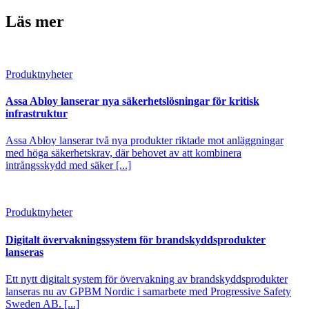
Läs mer
Produktnyheter
Assa Abloy lanserar nya säkerhetslösningar för kritisk
infrastruktur
Assa Abloy lanserar två nya produkter riktade mot anläggningar
med höga säkerhetskrav, där behovet av att kombinera
intrångsskydd med säker [...]
Produktnyheter
Digitalt övervakningssystem för brandskyddsprodukter
lanseras
Ett nytt digitalt system för övervakning av brandskyddsprodukter
lanseras nu av GPBM Nordic i samarbete med Progressive Safety
Sweden AB. [...]