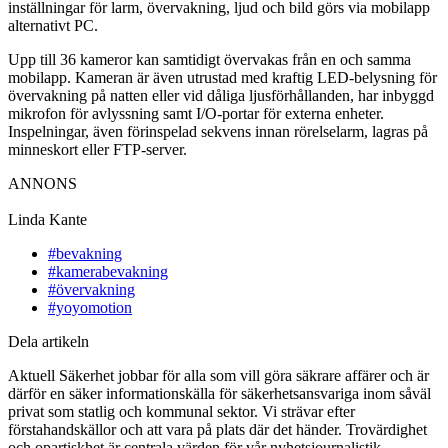
inställningar för larm, övervakning, ljud och bild görs via mobilapp
alternativt PC.
Upp till 36 kameror kan samtidigt övervakas från en och samma
mobilapp. Kameran är även utrustad med kraftig LED-belysning för
övervakning på natten eller vid dåliga ljusförhållanden, har inbyggd
mikrofon för avlyssning samt I/O-portar för externa enheter.
Inspelningar, även förinspelad sekvens innan rörelselarm, lagras på
minneskort eller FTP-server.
ANNONS
Linda Kante
#bevakning
#kamerabevakning
#övervakning
#yoyomotion
Dela artikeln
Aktuell Säkerhet jobbar för alla som vill göra säkrare affärer och är
därför en säker informationskälla för säkerhetsansvariga inom såväl
privat som statlig och kommunal sektor. Vi strävar efter
förstahandskällor och att vara på plats där det händer. Trovärdighet
och opartiskhet är centrala värden för vår nyhetsjournalistik