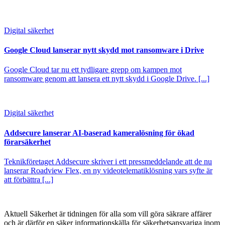
Digital säkerhet
Google Cloud lanserar nytt skydd mot ransomware i Drive
Google Cloud tar nu ett tydligare grepp om kampen mot
ransomware genom att lansera ett nytt skydd i Google Drive. [...]
Digital säkerhet
Addsecure lanserar AI-baserad kameralösning för ökad
förarsäkerhet
Teknikföretaget Addsecure skriver i ett pressmeddelande att de nu
lanserar Roadview Flex, en ny videotelematiklösning vars syfte är
att förbättra [...]
Aktuell Säkerhet är tidningen för alla som vill göra säkrare affärer
och är därför en säker informationskälla för säkerhets­ansvariga inom