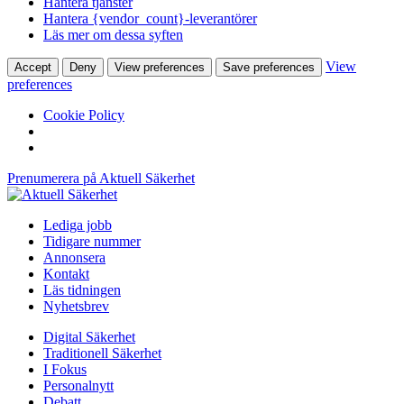
Hantera tjänster
Hantera {vendor_count}-leverantörer
Läs mer om dessa syften
View
Accept
Deny
View preferences
Save preferences
preferences
Cookie Policy
Prenumerera på Aktuell Säkerhet
Lediga jobb
Tidigare nummer
Annonsera
Kontakt
Läs tidningen
Nyhetsbrev
Digital Säkerhet
Traditionell Säkerhet
I Fokus
Personalnytt
Debatt