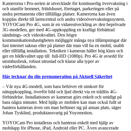
Kamerorna i Pro-serien är utvecklade för kontinuerlig övervakning i
och utanför hemmet, fritidshuset, företaget, parkeringen eller på
andra permanenta eller tillfälliga platser. Kamerorna kan även
kopplas direkt till larmcentral och andra videoövervakningssystem.
YOYOCam Pro 4G, som är en vidareutveckling av den beprövade
3G-modellen, ger med 4G-uppkoppling en kraftigt förbättrad
sändnings- och videokvalitet. Den högre
kommunikationshastigheten möjliggör många nya tillämpningar där
fast internet saknas eller på platser där man vill ha en mobil, snabb
eller tillfällig installation. Tekniken i kameran håller hög klass och
ger en bildkvalitet upp till full-HD (1080p). Pro 4G är avsedd för
utomhusbruk, robust utrustad och klarar alla typer av
väderförhållanden.
Här tecknar du din prenumeration på Aktuell Säkerhet
– Vår nya 4G-modell, som bara behöver ett simkort för
nätuppkoppling, överför bild och ljud direkt via en trådlös 4G-
förbindelse. Installationen av kameran görs enkelt och smidigt på
bara några minuter. Med hjälp av mobilen kan man också fullt ut
hantera kameran även om man befinner sig på annan plats, säger
Johan Tysklind, produktansvarig på Yoyomotion.
YOYOCam Pro installeras och hanteras enkelt med hjälp av
mobilapp för iPhone, iPad, Android eller PC. Även avancerade