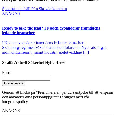
Sponsrat innehåll från Skövde kommun
ANNONS
Ready to take the lead? I Noden expanderar framtidens
ledande branscher
I Noden expanderar framtidens ledande branscher
Skaraborgsregionen växer snabbt och fokuserat. Nya satsningar
inom digitalisering, smart industri, spelutveckling [...]
Skaffa Aktuell Säkerhet Nyhetsbrev
Epost
Prenumerera
Genom att klicka på "Prenumerera" ger du samtycke till att vi sparar
och använder dina personuppgifter i enlighet med vår
integritetspolicy.
ANNONS