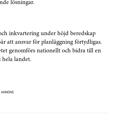
ande lösningar.
Prenumerera
å "Prenumerera" ger du samtycke till att vi
r dina personuppgifter i enlighet med vår
ch inkvartering under höjd beredskap
är att ansvar för planläggning förtydligas.
tet genomförs nationellt och bidra till en
hela landet.
ANNONS