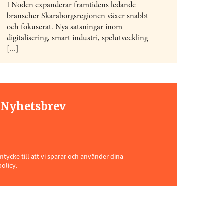
I Noden expanderar framtidens ledande
branscher Skaraborgsregionen växer snabbt
och fokuserat. Nya satsningar inom
digitalisering, smart industri, spelutveckling
[...]
t Nyhetsbrev
ycke till att vi sparar och använder dina
policy.