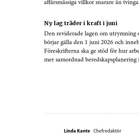
affärsmässiga villkor snarare än tving
Ny lag träder i kraft i juni
Genom att klicka p
sparar och använde
Den reviderade lagen om utrymning o
integritetspolicy.
börjar gälla den 1 juni 2026 och inneb
Föreskrifterna ska ge stöd för hur arbe
mer samordnad beredskapsplanering i 
Linda Kante
Chefredaktör