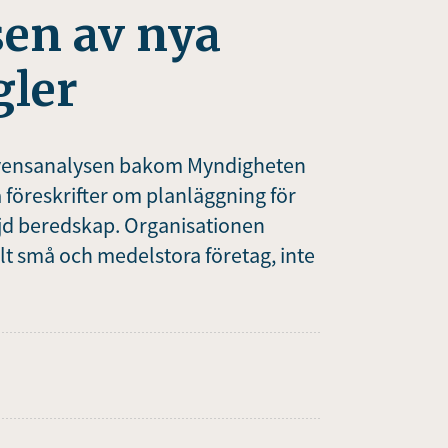
sen av nya
ler
ekvensanalysen bakom Myndigheten
nya föreskrifter om planläggning för
jd beredskap. Organisationen
lt små och medelstora företag, inte