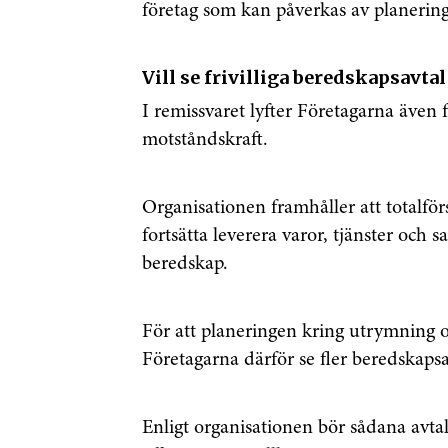
företag som kan påverkas av planerin
Vill se frivilliga beredskapsavtal
I remissvaret lyfter Företagarna även 
motståndskraft.
Organisationen framhåller att totalför
fortsätta leverera varor, tjänster och
beredskap.
Få den 
För att planeringen kring utrymning oc
säkerhe
Företagarna därför se fler beredskapsa
först
Enligt organisationen bör sådana avtal 
Anmäl dig till 