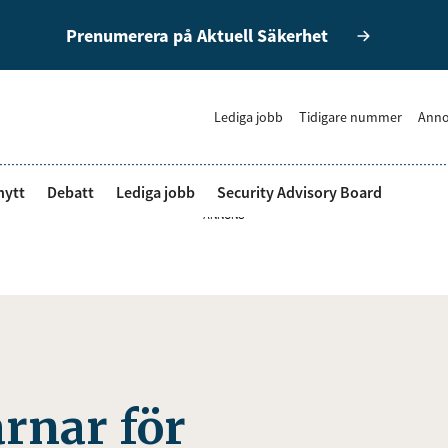
Prenumerera på Aktuell Säkerhet
Lediga jobb
Tidigare nummer
Anno
nytt
Debatt
Lediga jobb
Security Advisory Board
ANNONS
rnar för