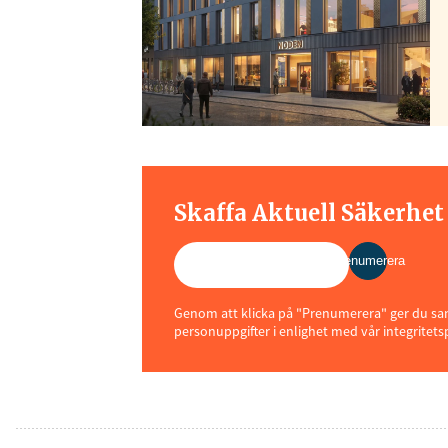
Skaffa Aktuell Säkerhe
Prenumerera
Genom att klicka på "Prenumerera" ger du samt
personuppgifter i enlighet med vår integritets