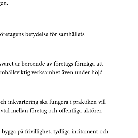
gen.
företagens betydelse för samhällets
svaret är beroende av företags förmåga att
 samhällsviktig verksamhet även under höjd
senaste
h inkvartering ska fungera i praktiken vill
tsinformationen
vtal mellan företag och offentliga aktörer.
bygga på frivillighet, tydliga incitament och
vårt nyhetsbrev!