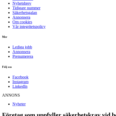
Nyhetsbrev
Tidigare nummer
Säkerhetsgalan
Annonsera
Om cookies
Vår integritetspolicy
Mer
Lediga jobb
Annonsera
Prenumerera
Följ oss
Facebook
Instagram
LinkedIn
ANNONS
Nyheter
Företag som uppfyller säkerhetskrav vid 