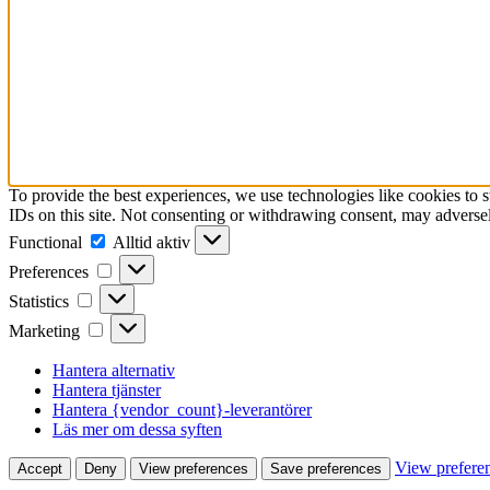
To provide the best experiences, we use technologies like cookies to 
IDs on this site. Not consenting or withdrawing consent, may adversely
Functional
Functional
Alltid aktiv
Preferences
Preferences
Statistics
Statistics
Marketing
Marketing
Hantera alternativ
Hantera tjänster
Hantera {vendor_count}-leverantörer
Läs mer om dessa syften
View prefere
Accept
Deny
View preferences
Save preferences