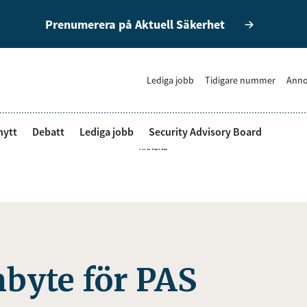
Prenumerera på Aktuell Säkerhet
Lediga jobb
Tidigare nummer
Anno
nytt
Debatt
Lediga jobb
Security Advisory Board
ANNONS
byte för PAS