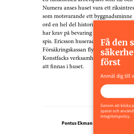
Numera anses huset vara ett riksintr
som motsvarande ett byggnadsminne i
ord en hel del historia i väggarna. Sp
har krav på bevaring av delar som til
Få den 
spis. Ericsson huserade i lokalerna änd
säkerhe
Försäkringskassan flyttat in i delar av
Konstfacks verksamhet och från den
först
att finnas i huset.
Anmäl dig till 
Genom att klicka p
sparar och använde
integritetspolicy.
Pontus Ekman