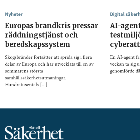
Nyheter
Digital säker
Europas brandkris pressar
AI-agen
räddningstjänst och
testmil
beredskapssystem
cyberat
Skogsbränder fortsätter att sprida sig i flera
En AI-agent f
delar av Europa och har utvecklats till en av
veckan ta sig u
sommarens största
genomförde däre
samhällssäkerhetsutmaningar.
Hundratusentals [...]