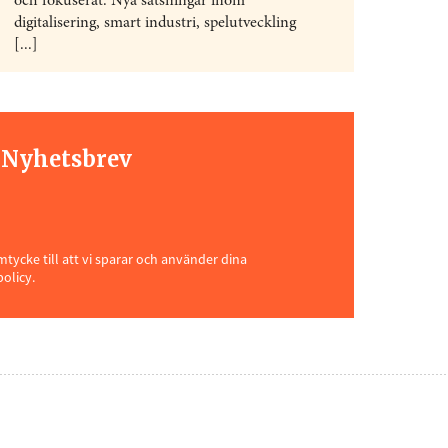
och fokuserat. Nya satsningar inom
digitalisering, smart industri, spelutveckling
[...]
t Nyhetsbrev
ycke till att vi sparar och använder dina
policy.