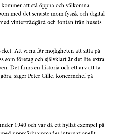
ar kommer att stå öppna och välkomna
room med det senaste inom fysisk och digital
t med vinterträdgård och fontän från husets
ket. Att vi nu får möjligheten att sitta på
 som företag och självklart är det lite extra
. Det finns en historia och ett arv att ta
tt göra, säger Peter Gille, koncernchef på
under 1940 och var då ett hyllat exempel på
och med uppmärksammades internationellt.