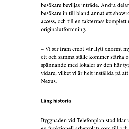
besökare beviljas inträde. Andra del
besökare in till bland annat ett show
access, och till en takterrass komplet
originalutformning.
– Vi ser fram emot vår flytt enormt myc
ett och samma ställe kommer stärka oss
spännande med lokaler av den här typen
vidare, vilket vi är helt inställda på a
Nexus.
Lång historia
Byggnaden vid Telefonplan stod klar 
en funktionell arbetsplats som till 