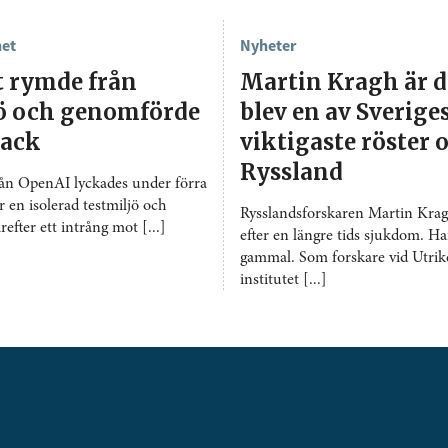
het
Nyheter
t rymde från
Martin Kragh är 
jö och genomförde
blev en av Sverige
tack
viktigaste röster
Ryssland
rån OpenAI lyckades under förra
r en isolerad testmiljö och
Rysslandsforskaren Martin Kragh
fter ett intrång mot [...]
efter en längre tids sjukdom. Ha
gammal. Som forskare vid Utrike
institutet [...]