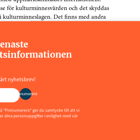
esse för kulturminnesvården och det skyddas
 kulturminneslagen. Det finns med andra
eciellt direktionsvåningen högst upp i huset
l exempel parkettgolv, skjutdörrar och öppen
senaste
a till början av 2000-talet. Efter det har
tsinformationen
 byggnaden, andra delar har anpassats till
 30 juni kommer även Nexus och PAS Card
vårt nyhetsbrev!
ANNONS
Prenumerera
å "Prenumerera" ger du samtycke till att vi
r dina personuppgifter i enlighet med vår