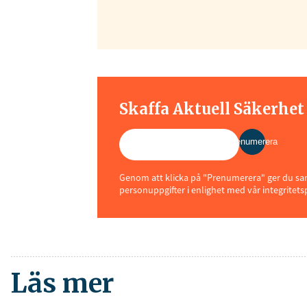
Skaffa Aktuell Säkerhe
Prenumerera
Genom att klicka på "Prenumerera" ger du samt
personuppgifter i enlighet med vår integritets
Läs mer