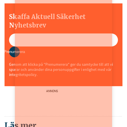
Skaffa Aktuell Säkerhet
Nyhetsbrev
Prenumerera
Genom att klicka på "Prenumerera" ger du samtycke till att vi
sparar och använder dina personuppgifter i enlighet med vår
integritetspolicy.
ANNONS
Läs mer