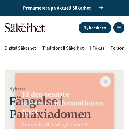
Prenumerera på Aktuell Säkerhet
Nyhetsbrev
ANNONS
Digital Säkerhet
Traditionell Säkerhet
I Fokus
Personal
Nyheter
Få den senaste
Fängelse i
säkerhetsinformationen
Panaxiadomen
först
Anmäl dig till vårt nyhetsbrev!