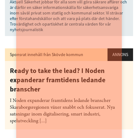
Aktuell Säkerhet jobbar för alla som vill göra säkrare affärer och
är därför en säker informationskälla för säkerhetsansvariga
inom såväl privat som statlig och kommunal sektor. Vi strävar
efter förstahandskällor och att vara på plats där det händer.
Trovärdighet och opartiskhet är centrala värden för vår
nyhetsjournalistik
Sponsrat innehåll från Skövde kommun
ANNONS
Ready to take the lead? I Noden
expanderar framtidens ledande
branscher
I Noden expanderar framtidens ledande branscher
Skaraborgsregionen växer snabbt och fokuserat. Nya
satsningar inom digitalisering, smart industri,
spelutveckling [...]