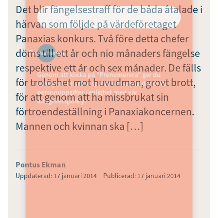
Det blir fängelsestraff för de båda åtalade i
härvan som följde på värdeföretaget
Panaxias konkurs. Två före detta chefer
döms till ett år och nio månaders fängelse
Prenumerera
respektive ett år och sex månader. De fälls
Genom att klicka på "Prenumerera" ger du
för trolöshet mot huvudman, grovt brott,
samtycke till att vi sparar och använder dina
personuppgifter i enlighet med vår
för att genom att ha missbrukat sin
integritetspolicy.
förtroendeställning i Panaxiakoncernen.
Mannen och kvinnan ska […]
Pontus Ekman
Uppdaterad: 17 januari 2014
Publicerad: 17 januari 2014