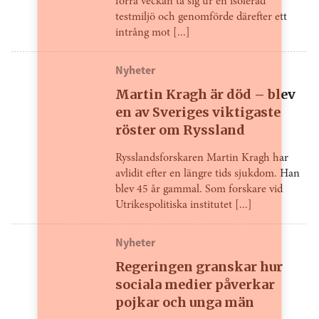
förra veckan ta sig ur en isolerad
testmiljö och genomförde därefter ett
intrång mot [...]
Nyheter
Martin Kragh är död – blev
en av Sveriges viktigaste
röster om Ryssland
Rysslandsforskaren Martin Kragh har
avlidit efter en längre tids sjukdom. Han
blev 45 år gammal. Som forskare vid
Utrikespolitiska institutet [...]
Nyheter
Regeringen granskar hur
sociala medier påverkar
pojkar och unga män