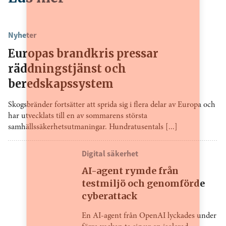
Nyheter
Europas brandkris pressar
räddningstjänst och
beredskapssystem
Skogsbränder fortsätter att sprida sig i flera delar av Europa och
har utvecklats till en av sommarens största
samhällssäkerhetsutmaningar. Hundratusentals [...]
Digital säkerhet
AI-agent rymde från
testmiljö och genomförde
cyberattack
En AI-agent från OpenAI lyckades under