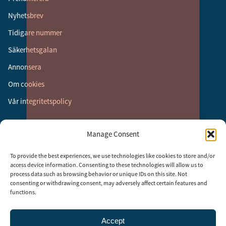
Nyhetsbrev
Tidigare nummer
Säkerhetsgalan
Annonsera
Om cookies
Vår integritetspolicy
Följ oss
Manage Consent
Facebook
To provide the best experiences, we use technologies like cookies to store and/or
Instagram
access device information. Consenting to these technologies will allow us to
process data such as browsing behavior or unique IDs on this site. Not
LinkedIn
consenting or withdrawing consent, may adversely affect certain features and
functions.
Accept
Security Adviser Board