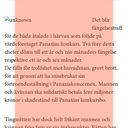
Det blir
fängelsestraff
för de båda åtalade i härvan som följde på
värdeföretaget Panaxias konkurs. Två före detta
chefer döms till ett år och nio månaders fängelse
respektive ett år och sex månader.
De fälls för trolöshet mot huvudman, grovt brott,
för att genom att ha missbrukat sin
förtroendeställning i Panaxiakoncernen. Mannen
och kvinnan ska solidariskt betala fem miljoner
kronor i skadestånd till Panaxias konkursbo.
Tingsrätten har dock helt frikänt mannen och
kvinnan från fem av sju åtalspunkter. Rätten har