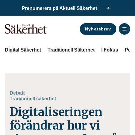
Prenumerera på Aktuell Säkerhet
Nyhetsbrev
ANNONS
Digital Säkerhet
Traditionell Säkerhet
I Fokus
Pers
Debatt
Traditionell säkerhet
Digitaliseringen
förändrar hur vi