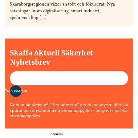
Skaraborgsregionen växer snabbt och fokuserat. Nya
satsningar inom digitalisering, smart industri,
spelutveckling [...]
Skaffa Aktuell Säkerhet
Nyhetsbrev
Prenumerera
Genom att klicka på "Prenumerera" ger du samtycke till att vi
sparar och använder dina personuppgifter i enlighet med vår
integritetspolicy.
ANNONS