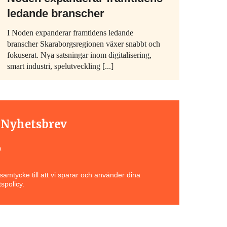
ledande branscher
I Noden expanderar framtidens ledande
branscher Skaraborgsregionen växer snabbt och
fokuserat. Nya satsningar inom digitalisering,
smart industri, spelutveckling [...]
t Nyhetsbrev
a
amtycke till att vi sparar och använder dina
spolicy.