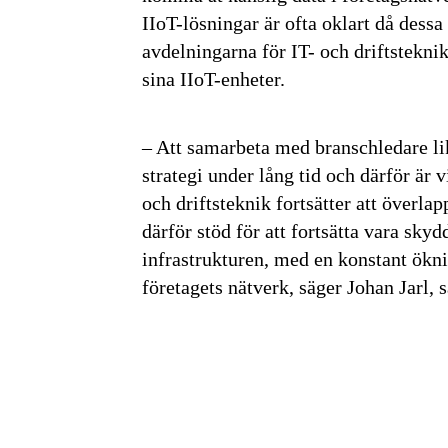
IIoT-lösningar är ofta oklart då des
avdelningarna för IT- och driftstekn
sina IIoT-enheter.
– Att samarbeta med branschledare lik
strategi under lång tid och därför är v
och driftsteknik fortsätter att överl
därför stöd för att fortsätta vara sky
infrastrukturen, med en konstant ökn
företagets nätverk, säger Johan Jarl,
Få den 
säkerhe