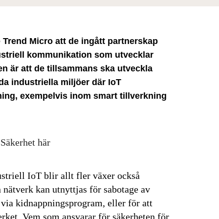
Trend Micro att de ingått partnerskap
ustriell kommunikation som utvecklar
en är att de tillsammans ska utveckla
a industriella miljöer där IoT
kning, exempelvis inom smart tillverkning
 Säkerhet här
triell IoT blir allt fler växer också
 nätverk kan utnyttjas för sabotage av
 via kidnappningsprogram, eller för att
erket. Vem som ansvarar för säkerheten för