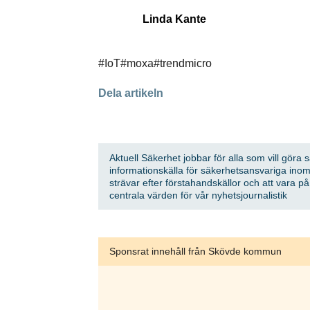
först
Linda Kante
Anmäl dig till
#IoT
#moxa
#trendmicro
Dela artikeln
Genom att klicka 
sparar och använd
integritetspolicy.
Aktuell Säkerhet jobbar för alla som vill göra 
informationskälla för säkerhetsansvariga inom
strävar efter förstahandskällor och att vara p
centrala värden för vår nyhetsjournalistik
Sponsrat innehåll från Skövde kommun