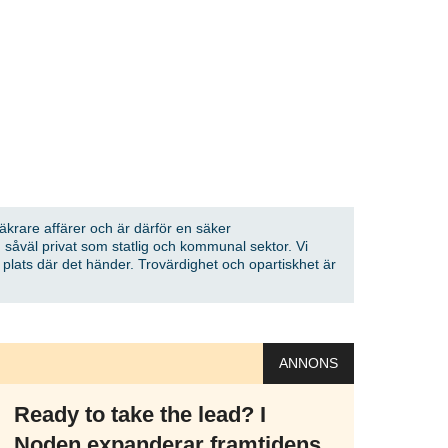
 vårt nyhetsbrev!
Prenumerera
på "Prenumerera" ger du samtycke till att vi
er dina personuppgifter i enlighet med vår
säkrare affärer och är därför en säker
 såväl privat som statlig och kommunal sektor. Vi
å plats där det händer. Trovärdighet och opartiskhet är
ANNONS
Ready to take the lead? I
Noden expanderar framtidens