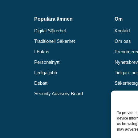
Populära ämnen
Om
Digital Säkerhet
Kontakt
Traditionell Säkerhet
Om oss
I Fokus
Prenumere
Personalnytt
Nyhetsbre
Lediga jobb
Tidigare n
Debatt
Säkerhetsg
Security Advisory Board
Annonsera
Om cookie
To provide t
Vår integrit
device infor
as browsing 
may adversel