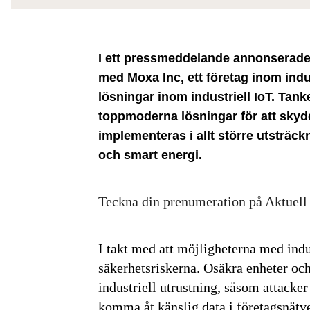
I ett pressmeddelande annonserade 
med Moxa Inc, ett företag inom ind
lösningar inom industriell IoT. Tank
toppmoderna lösningar för att skydd
implementeras i allt större utsträc
och smart energi.
Teckna din prenumeration på Aktuell
I takt med att möjligheterna med indus
säkerhetsriskerna. Osäkra enheter och
industriell utrustning, såsom attacker
komma åt känslig data i företagsnätv