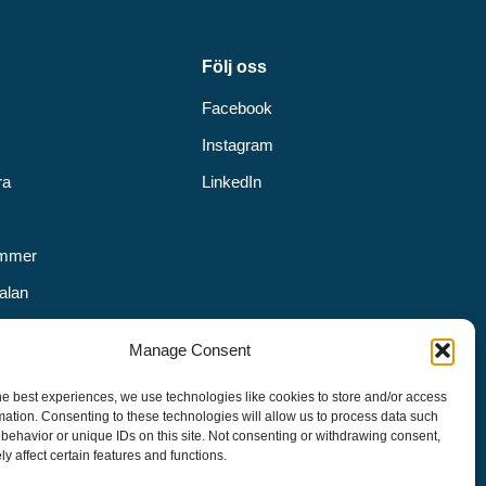
Följ oss
Facebook
Instagram
ra
LinkedIn
v
ummer
alan
Manage Consent
s
he best experiences, we use technologies like cookies to store and/or access
etspolicy
mation. Consenting to these technologies will allow us to process data such
behavior or unique IDs on this site. Not consenting or withdrawing consent,
y affect certain features and functions.