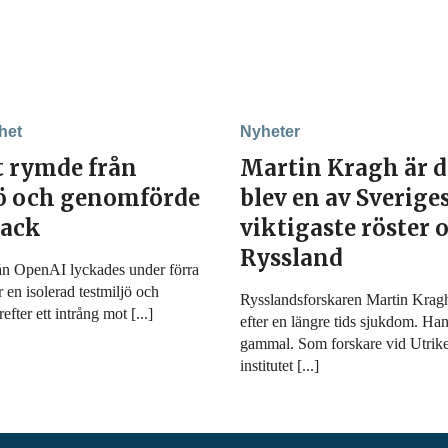
het
Nyheter
t rymde från
Martin Kragh är 
jö och genomförde
blev en av Sverige
tack
viktigaste röster
Ryssland
ån OpenAI lyckades under förra
r en isolerad testmiljö och
Rysslandsforskaren Martin Kragh 
fter ett intrång mot [...]
efter en längre tids sjukdom. Han
gammal. Som forskare vid Utrike
institutet [...]