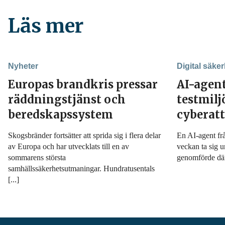
Läs mer
Nyheter
Digital säker
Europas brandkris pressar
AI-agen
räddningstjänst och
testmil
beredskapssystem
cyberat
Skogsbränder fortsätter att sprida sig i flera delar
En AI-agent fr
av Europa och har utvecklats till en av
veckan ta sig u
sommarens största
genomförde däre
samhällssäkerhetsutmaningar. Hundratusentals
[...]