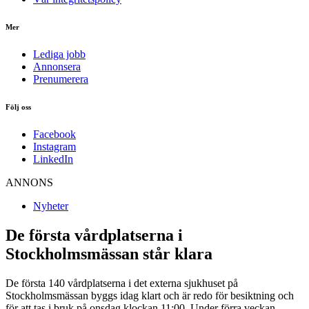
Mer
Lediga jobb
Annonsera
Prenumerera
Följ oss
Facebook
Instagram
LinkedIn
ANNONS
Nyheter
De första vårdplatserna i
Stockholmsmässan står klara
De första 140 vårdplatserna i det externa sjukhuset på
Stockholmsmässan byggs idag klart och är redo för besiktning och
för att tas i bruk på onsdag klockan 11:00. Under förra veckan