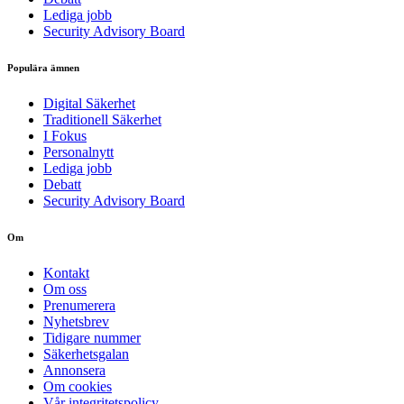
Lediga jobb
Security Advisory Board
Populära ämnen
Digital Säkerhet
Traditionell Säkerhet
I Fokus
Personalnytt
Lediga jobb
Debatt
Security Advisory Board
Om
Kontakt
Om oss
Prenumerera
Nyhetsbrev
Tidigare nummer
Säkerhetsgalan
Annonsera
Om cookies
Vår integritetspolicy