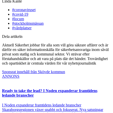
Linda Kante
#coronaviruset
#covid-19
#locum
#stockholmsmässan
#vårdplatser
Dela artikeln
Aktuell Säkerhet jobbar för alla som vill göra säkrare affärer och är
därför en säker informationskälla för säkerhetsansvariga inom såväl
privat som statlig och kommunal sektor. Vi strävar efter
förstahandskällor och att vara på plats där det händer. Trovärdighet
och opartiskhet är centrala värden för vår nyhetsjournalistik
Sponsrat innehåll från Skövde kommun
ANNONS
Ready to take the lead? I Noden expanderar framtidens
ledande branscher
I Noden expanderar framtidens ledande branscher
Skaraborgsregionen växer snabbt och fokuserat. Nya satsningar