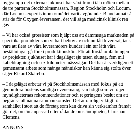
bygga upp det externa sjukhuset har växt fram i täta möten mellan
de tre parterna Stockholmsmässan, Region Stockholm och Locum,
där Locums expertis inom området varit avgörande. Bland annat så
står de för Oxygen-leveransen, det vill säga medicinsk klinisk ren
gas.
– Vi har också grossister som hjälpt oss att dammsuga marknaden på
specifika produkter som vi haft behov av och nu fått levererat, tack
vare att flera av våra leverantörers kunder i sin tur låtit våra
beställningar gå före i produktionskön. För att förstå omfattningen
av projektet; sjukhuset har i dagsläget sju tusen eluttag, fem mil
kabeldragning och sex kilometer mässvägar. Det här är verkligen ett
gemensamt arbete som många människor kan känna sig stolta över,
säger Rikard Skärebo.
– I dagsläget arbetar vi på Stockholmsmässan med fokus på att
genomföra höstens samtliga evenemang, samtidigt som vi följer
myndigheternas rekommendationer och regeringens beslut om att
begränsa allmänna sammankomster. Det är otroligt viktigt för
samhället i stort att de företag som kan driva sin verksamhet framåt
gör det, om än anpassad efter rådande omständigheter, Christian
Clemens.
ANNONS