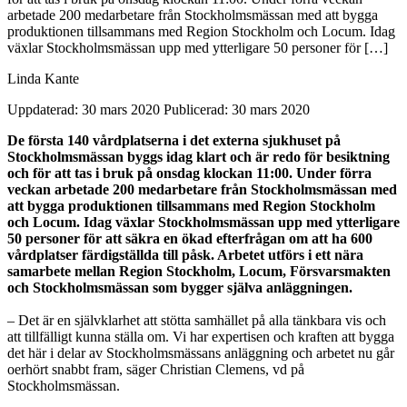
arbetade 200 medarbetare från Stockholmsmässan med att bygga
produktionen tillsammans med Region Stockholm och Locum. Idag
växlar Stockholmsmässan upp med ytterligare 50 personer för […]
Linda Kante
Uppdaterad: 30 mars 2020
Publicerad: 30 mars 2020
De första 140 vårdplatserna i det externa sjukhuset på
Stockholmsmässan byggs idag klart och är redo för besiktning
och för att tas i bruk på onsdag klockan 11:00. Under förra
veckan arbetade 200 medarbetare från Stockholmsmässan med
att bygga produktionen tillsammans med Region Stockholm
och Locum. Idag växlar Stockholmsmässan upp med ytterligare
50 personer för att säkra en ökad efterfrågan om att ha 600
vårdplatser färdigställda till påsk. Arbetet utförs i ett nära
samarbete mellan Region Stockholm, Locum, Försvarsmakten
och Stockholmsmässan som bygger själva anläggningen.
– Det är en självklarhet att stötta samhället på alla tänkbara vis och
att tillfälligt kunna ställa om. Vi har expertisen och kraften att bygga
det här i delar av Stockholmsmässans anläggning och arbetet nu går
oerhört snabbt fram, säger Christian Clemens, vd på
Stockholmsmässan.