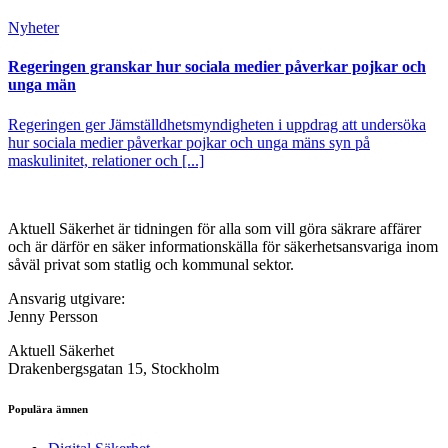
Nyheter
Regeringen granskar hur sociala medier påverkar pojkar och
unga män
Regeringen ger Jämställdhetsmyndigheten i uppdrag att undersöka
hur sociala medier påverkar pojkar och unga mäns syn på
maskulinitet, relationer och [...]
Aktuell Säkerhet är tidningen för alla som vill göra säkrare affärer
och är därför en säker informationskälla för säkerhets­ansvariga inom
såväl privat som statlig och kommunal sektor.
Ansvarig utgivare:
Jenny Persson
Aktuell Säkerhet
Drakenbergsgatan 15, Stockholm
Populära ämnen