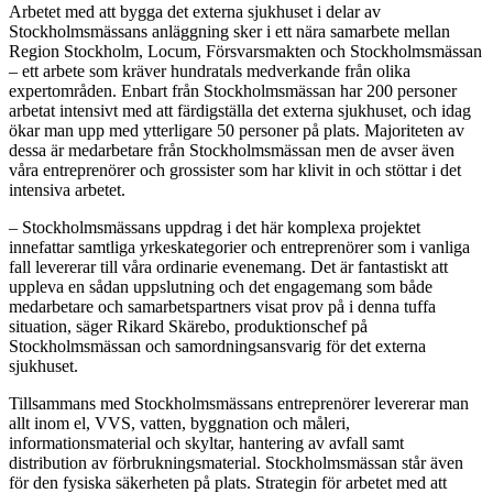
Arbetet med att bygga det externa sjukhuset i delar av
Stockholmsmässans anläggning sker i ett nära samarbete mellan
Region Stockholm, Locum, Försvarsmakten och Stockholmsmässan
– ett arbete som kräver hundratals medverkande från olika
expertområden. Enbart från Stockholmsmässan har 200 personer
arbetat intensivt med att färdigställa det externa sjukhuset, och idag
ökar man upp med ytterligare 50 personer på plats. Majoriteten av
dessa är medarbetare från Stockholmsmässan men de avser även
våra entreprenörer och grossister som har klivit in och stöttar i det
intensiva arbetet.
– Stockholmsmässans uppdrag i det här komplexa projektet
innefattar samtliga yrkeskategorier och entreprenörer som i vanliga
fall levererar till våra ordinarie evenemang. Det är fantastiskt att
uppleva en sådan uppslutning och det engagemang som både
medarbetare och samarbetspartners visat prov på i denna tuffa
situation, säger Rikard Skärebo, produktionschef på
Stockholmsmässan och samordningsansvarig för det externa
sjukhuset.
Tillsammans med Stockholmsmässans entreprenörer levererar man
allt inom el, VVS, vatten, byggnation och måleri,
informationsmaterial och skyltar, hantering av avfall samt
distribution av förbrukningsmaterial. Stockholmsmässan står även
för den fysiska säkerheten på plats. Strategin för arbetet med att