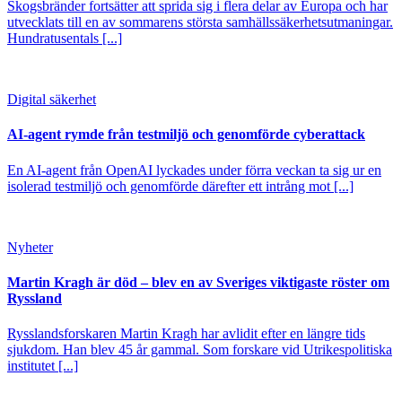
Skogsbränder fortsätter att sprida sig i flera delar av Europa och har
utvecklats till en av sommarens största samhällssäkerhetsutmaningar.
Hundratusentals [...]
Digital säkerhet
AI-agent rymde från testmiljö och genomförde cyberattack
En AI-agent från OpenAI lyckades under förra veckan ta sig ur en
isolerad testmiljö och genomförde därefter ett intrång mot [...]
Nyheter
Martin Kragh är död – blev en av Sveriges viktigaste röster om
Ryssland
Rysslandsforskaren Martin Kragh har avlidit efter en längre tids
sjukdom. Han blev 45 år gammal. Som forskare vid Utrikespolitiska
institutet [...]