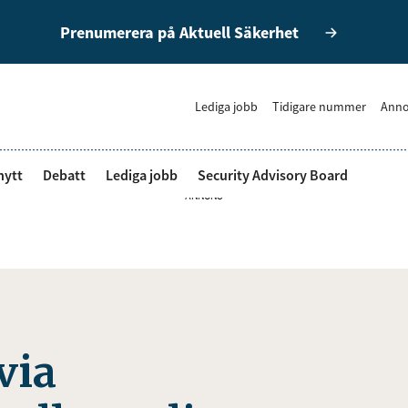
Prenumerera på Aktuell Säkerhet
Lediga jobb
Tidigare nummer
Anno
nytt
Debatt
Lediga jobb
Security Advisory Board
ANNONS
via