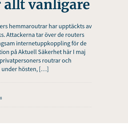
allt vanligare
ners hemmaroutrar har upptäckts av
s. Attackerna tar över de routers
långsam internetuppkoppling för de
on på Aktuell Säkerhet här I maj
privatpersoners routrar och
a under hösten, […]
18