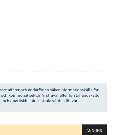
Prenumerera
å "Prenumerera" ger du samtycke till att vi
r dina personuppgifter i enlighet med vår
rare affärer och är därför en säker informationskälla för
 och kommunal sektor. Vi strävar efter förstahandskällor
t och opartiskhet är centrala värden för vår
ANNONS