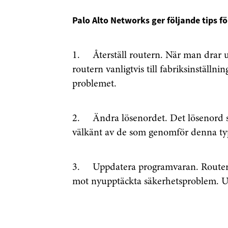
Palo Alto Networks ger följande tips fö
1. Återställ routern. När man drar ur
routern vanligtvis till fabriksinställni
problemet.
2. Ändra lösenordet. Det lösenord so
välkänt av de som genomför denna typ
Få den 
3. Uppdatera programvaran. Routers 
säkerhe
mot nyupptäckta säkerhetsproblem. U
först
Anmäl dig till 