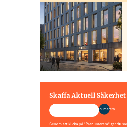
Skaffa Aktuell Säkerhe
Prenumerera
Genom att klicka på "Prenumerera" ger du samt