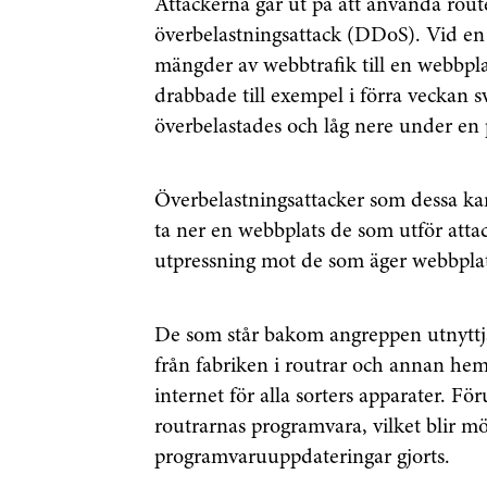
Attackerna går ut på att använda route
överbelastningsattack (DDoS). Vid en 
mängder av webbtrafik till en webbplat
drabbade till exempel i förra veckan 
överbelastades och låg nere under en 
Överbelastningsattacker som dessa kan 
ta ner en webbplats de som utför attack
utpressning mot de som äger webbpla
De som står bakom angreppen utnyttja
från fabriken i routrar och annan hem
internet för alla sorters apparater. Fö
routrarnas programvara, vilket blir möj
programvaruuppdateringar gjorts.