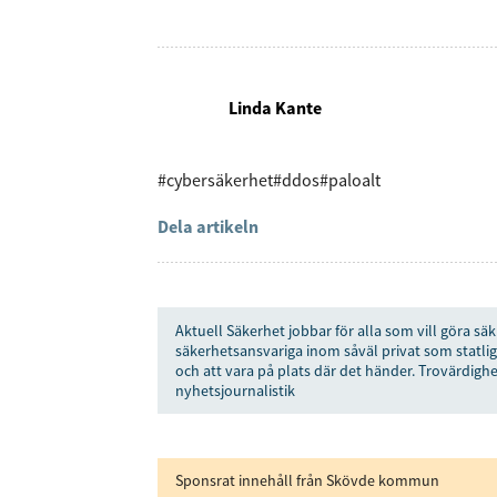
Genom att klicka p
Linda Kante
sparar och använde
integritetspolicy.
#cybersäkerhet
#ddos
#paloalt
Dela artikeln
Aktuell Säkerhet jobbar för alla som vill göra säk
säkerhetsansvariga inom såväl privat som statlig
och att vara på plats där det händer. Trovärdighe
nyhetsjournalistik
Sponsrat innehåll från Skövde kommun