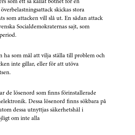
rs som ett så kallat botnet för en
överbelastningsattack skickas stora
s som attacken vill slå ut. En sådan attack
svenska Socialdemokraternas sajt, som
period.
ha som mål att vilja ställa till problem och
en inte gillar, eller för att utöva
tsen.
r de lösenord som finns förinstallerade
elektronik. Dessa lösenord finns sökbara på
rutom dessa utnyttjas säkerhetshål i
ligt om inte alla