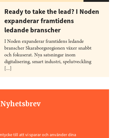
Ready to take the lead? I Noden
expanderar framtidens
ledande branscher
I Noden expanderar framtidens ledande
branscher Skaraborgsregionen växer snabbt
och fokuserat. Nya satsningar inom
digitalisering, smart industri, spelutveckling
[...]
t Nyhetsbrev
ycke till att vi sparar och använder dina