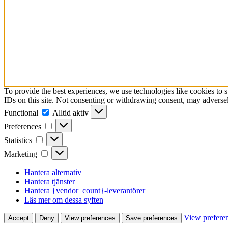
To provide the best experiences, we use technologies like cookies to 
IDs on this site. Not consenting or withdrawing consent, may adversely
Functional
Functional
Alltid aktiv
Preferences
Preferences
Statistics
Statistics
Marketing
Marketing
Hantera alternativ
Hantera tjänster
Hantera {vendor_count}-leverantörer
Läs mer om dessa syften
View prefere
Accept
Deny
View preferences
Save preferences