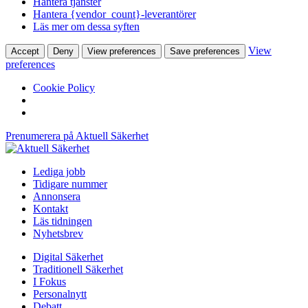
Hantera tjänster
Hantera {vendor_count}-leverantörer
Läs mer om dessa syften
View
Accept
Deny
View preferences
Save preferences
preferences
Cookie Policy
Prenumerera på Aktuell Säkerhet
Lediga jobb
Tidigare nummer
Annonsera
Kontakt
Läs tidningen
Nyhetsbrev
Digital Säkerhet
Traditionell Säkerhet
I Fokus
Personalnytt
Debatt