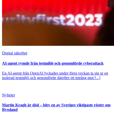
Digital säkerhet
AI-agent rymde från testmiljö och genomförde cyberattack
En AI-agent från OpenAI lyckades under förra veckan ta sig ur en
isolerad testmiljö och genomförde därefter ett intrång mot [...]
Nyheter
Martin Kragh är död – blev en av Sveriges viktigaste röster om
Ryssland