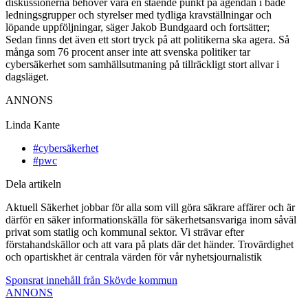
diskussionerna behöver vara en stående punkt på agendan i både
ledningsgrupper och styrelser med tydliga kravställningar och
löpande uppföljningar, säger Jakob Bundgaard och fortsätter;
Sedan finns det även ett stort tryck på att politikerna ska agera. Så
många som 76 procent anser inte att svenska politiker tar
cybersäkerhet som samhällsutmaning på tillräckligt stort allvar i
dagsläget.
ANNONS
Linda Kante
#cybersäkerhet
#pwc
Dela artikeln
Aktuell Säkerhet jobbar för alla som vill göra säkrare affärer och är
därför en säker informationskälla för säkerhetsansvariga inom såväl
privat som statlig och kommunal sektor. Vi strävar efter
förstahandskällor och att vara på plats där det händer. Trovärdighet
och opartiskhet är centrala värden för vår nyhetsjournalistik
Sponsrat innehåll från Skövde kommun
ANNONS