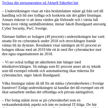
Teckna din prenumeration på Aktuell Säkerhet här
– Undersökningen visar att våra beslutsfattare måste gå från ord till
handling och bli mer tydliga och konkreta när det gäller lösningar.
Annars riskerar vi att stora värden går förlorade och i värsta fall
hotas även viktig samhällsstruktur, menar Jakob Bundgaard ansvarig
Cyber Security, PwC Sverige.
Närmare hälften av bolagen (49 procent) i undersökningen har varit
utsatta för en cyberattack under 2018 och utvecklingen framåt
väntas bli än dystrare. Resultaten visar nämligen att 65 procent av
bolagen räknar med att 2019 blir ett år med fler cyberattacker mot
den egna organisationen än 2018.
– Vi ser också tydligt att säkerheten inte hänger med
teknikutvecklingen. Så många som 81 procent anser att ny teknik
som till exempel robotik och automatisering ökar riskerna för
cyberattacker, säger Jakob Bundgaard.
Vilka lösningar måste då till för att stärka cybersäkerheten i Sverige
framöver? Enligt undersökningen så handlar det till exempel om ett
ökat samarbete mellan det offentliga och privata näringslivet.
– Fler bolag måste även se på cybersäkerhet som en
verksamhetskritisk aspekt och inte en isolerad IT-fråga. De här