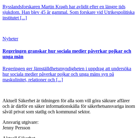
Rysslandsforskaren Martin Kragh har avlidit efter en längre tids
sjukdom. Han blev 45 år gammal. Som forskare vid Utrikespolitiska
institutet [...]
Nyheter
Regeringen granskar hur sociala medier påverkar pojkar och
unga män
Regeringen ger Jämställdhetsmyndigheten i uppdrag att undersöka
hur sociala medier påverkar pojkar och unga mäns syn på
maskulinitet, relationer och [...]
Aktuell Säkerhet är tidningen för alla som vill göra säkrare affärer
och är därför en säker informationskälla för säkerhets­ansvariga inom
såväl privat som statlig och kommunal sektor.
Ansvarig utgivare:
Jenny Persson