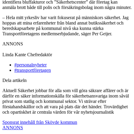
identifiera bluffakturor och ”Säkerhetscenter” där företag kan
anmäla brott både till polis och försäkringsbolag inom några minuter.
– Hela mitt yrkesliv har varit fokuserat på människors säkerhet. Jag
hoppas att mina erfarenheter från bland annat butikssäkerhet och
beredskapsarbete på kommunal nivå ska kunna stärka
Transportföretagens medlemserbjudande, säger Per Geijer.
ANNONS
Linda Kante
Chefredaktör
#personalnyheter
#transportföretagen
Dela artikeln
Aktuell Säkerhet jobbar för alla som vill göra säkrare affärer och är
därför en säker informationskälla för säkerhetsansvariga inom såväl
privat som statlig och kommunal sektor. Vi strävar efter
förstahandskällor och att vara på plats där det händer. Trovärdighet
och opartiskhet är centrala värden för vår nyhetsjournalistik
Sponsrat innehåll från Skövde kommun
ANNONS