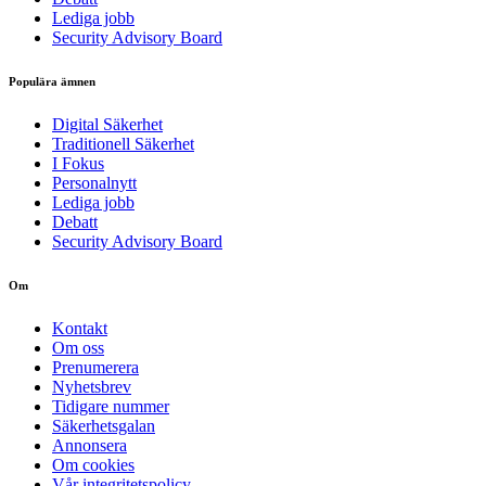
Lediga jobb
Security Advisory Board
Populära ämnen
Digital Säkerhet
Traditionell Säkerhet
I Fokus
Personalnytt
Lediga jobb
Debatt
Security Advisory Board
Om
Kontakt
Om oss
Prenumerera
Nyhetsbrev
Tidigare nummer
Säkerhetsgalan
Annonsera
Om cookies
Vår integritetspolicy