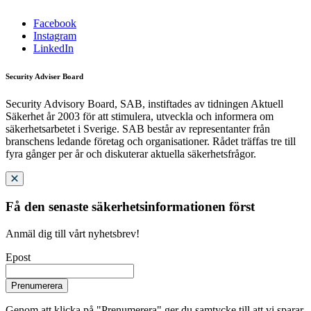
Facebook
Instagram
LinkedIn
Security Adviser Board
Security Advisory Board, SAB, instiftades av tidningen Aktuell
Säkerhet år 2003 för att stimulera, utveckla och informera om
säkerhetsarbetet i Sverige. SAB består av representanter från
branschens ledande företag och organisationer. Rådet träffas tre till
fyra gånger per år och diskuterar aktuella säkerhetsfrågor.
Få den senaste säkerhetsinformationen först
Anmäl dig till vårt nyhetsbrev!
Epost
Prenumerera
Genom att klicka på "Prenumerera" ger du samtycke till att vi sparar