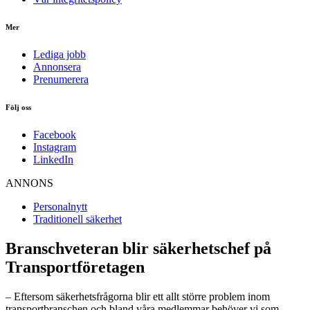
Mer
Lediga jobb
Annonsera
Prenumerera
Följ oss
Facebook
Instagram
LinkedIn
ANNONS
Personalnytt
Traditionell säkerhet
Branschveteran blir säkerhetschef på
Transportföretagen
– Eftersom säkerhetsfrågorna blir ett allt större problem inom
transportbranschen och bland våra medlemmar behöver vi som