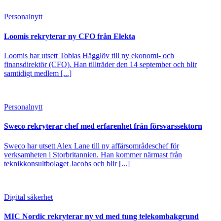
Personalnytt
Loomis rekryterar ny CFO från Elekta
Loomis har utsett Tobias Hägglöv till ny ekonomi- och
finansdirektör (CFO). Han tillträder den 14 september och blir
samtidigt medlem [...]
Personalnytt
Sweco rekryterar chef med erfarenhet från försvarssektorn
Sweco har utsett Alex Lane till ny affärsområdeschef för
verksamheten i Storbritannien. Han kommer närmast från
teknikkonsultbolaget Jacobs och blir [...]
Digital säkerhet
MIC Nordic rekryterar ny vd med tung telekombakgrund