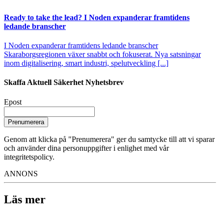
Ready to take the lead? I Noden expanderar framtidens
ledande branscher
I Noden expanderar framtidens ledande branscher
Skaraborgsregionen växer snabbt och fokuserat. Nya satsningar
inom digitalisering, smart industri, spelutveckling [...]
Skaffa Aktuell Säkerhet Nyhetsbrev
Epost
Prenumerera
Genom att klicka på "Prenumerera" ger du samtycke till att vi sparar
och använder dina personuppgifter i enlighet med vår
integritetspolicy.
ANNONS
Läs mer