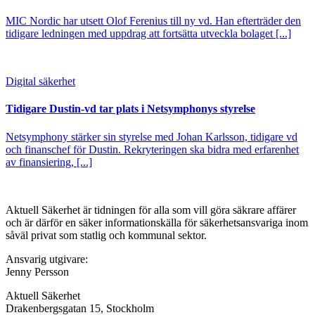
MIC Nordic har utsett Olof Ferenius till ny vd. Han efterträder den
tidigare ledningen med uppdrag att fortsätta utveckla bolaget [...]
Digital säkerhet
Tidigare Dustin-vd tar plats i Netsymphonys styrelse
Netsymphony stärker sin styrelse med Johan Karlsson, tidigare vd
och finanschef för Dustin. Rekryteringen ska bidra med erfarenhet
av finansiering, [...]
Aktuell Säkerhet är tidningen för alla som vill göra säkrare affärer
och är därför en säker informationskälla för säkerhets­ansvariga inom
såväl privat som statlig och kommunal sektor.
Ansvarig utgivare:
Jenny Persson
Aktuell Säkerhet
Drakenbergsgatan 15, Stockholm