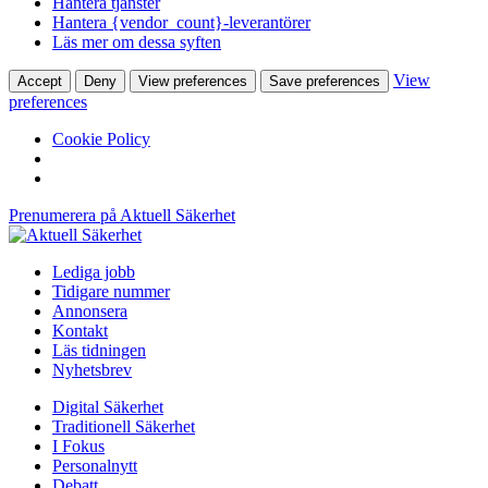
Hantera tjänster
Hantera {vendor_count}-leverantörer
Läs mer om dessa syften
View
Accept
Deny
View preferences
Save preferences
preferences
Cookie Policy
Prenumerera på Aktuell Säkerhet
Lediga jobb
Tidigare nummer
Annonsera
Kontakt
Läs tidningen
Nyhetsbrev
Digital Säkerhet
Traditionell Säkerhet
I Fokus
Personalnytt
Debatt