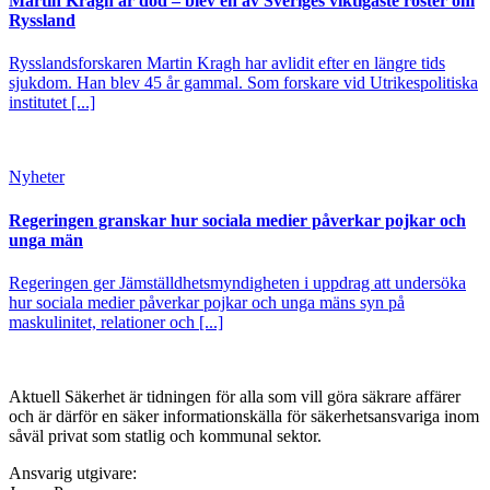
Martin Kragh är död – blev en av Sveriges viktigaste röster om
Ryssland
Rysslandsforskaren Martin Kragh har avlidit efter en längre tids
sjukdom. Han blev 45 år gammal. Som forskare vid Utrikespolitiska
institutet [...]
Nyheter
Regeringen granskar hur sociala medier påverkar pojkar och
unga män
Regeringen ger Jämställdhetsmyndigheten i uppdrag att undersöka
hur sociala medier påverkar pojkar och unga mäns syn på
maskulinitet, relationer och [...]
Aktuell Säkerhet är tidningen för alla som vill göra säkrare affärer
och är därför en säker informationskälla för säkerhets­ansvariga inom
såväl privat som statlig och kommunal sektor.
Ansvarig utgivare: