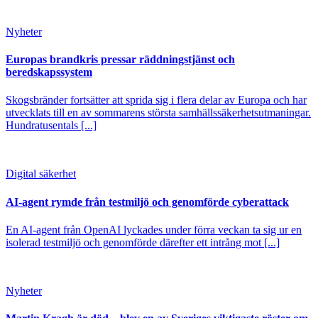
Nyheter
Europas brandkris pressar räddningstjänst och
beredskapssystem
Skogsbränder fortsätter att sprida sig i flera delar av Europa och har
utvecklats till en av sommarens största samhällssäkerhetsutmaningar.
Hundratusentals [...]
Digital säkerhet
AI-agent rymde från testmiljö och genomförde cyberattack
En AI-agent från OpenAI lyckades under förra veckan ta sig ur en
isolerad testmiljö och genomförde därefter ett intrång mot [...]
Nyheter