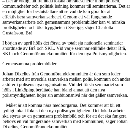
– Det är viktigt att framtida lokala områdeschefer inom polisen,
kommunchefer och politisk ledning kommer till seminarierna. Det är
en möjlighet för beslutsfattare att se vad de kan göra för att
effektivisera samverkansarbetet. Genom ett väl fungerande
samverkansarbete och gemensamma problembilder kan vi minska
brottsligheten och öka tryggheten i Sverige, säger Charlotta
Gustafsson, Brå.
I början av april hölls det första av totalt sju nationella seminarier
anordnade av Brå och SKL. Vid varje seminarietillfälle deltar Brå,
SKL och Genomförandekommittén för den nya Polismyndigheten.
Gemensamma problembilder
Johan Dixelius från Genomförandekommittén är den som leder
arbetet med att utveckla samverkan mellan polis, kommun och andra
aktörer i polisens nya organisation. Vid det första seminariet som
hölls i Linköping berättade han bland annat att den nya
polismyndigheten höjer sin ambitionsnivå när det gäller samverkan.
– Målet är att komma nära medborgarna. Det kommer att bli ett
tydligt lokalt fokus i den nya polismyndigheten. Det lokala arbetet
ska styras av en gemensam problembild och för att det ska fungera
behövs en väl fungerande samverkan med kommunen, säger Johan
Dixelius, Genomförandekommittén.