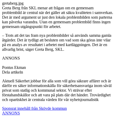
gretaberg.jpg
Greta Berg från SKL menar att frågan om en gemensam
problembild är central när det gäller att säkra kvaliteten i samverkan.
Det är med argument ur just den lokala problembilden som parterna
kan påverka varandra. Utan en gemensam problembild finns ingen
gemensam utgångspunkt för arbetet.
– Trots att det tas fram nya problembilder så används samma gamla
åtgärder. Det är tydligt att besluten om vad som ska göras inte vilar
på en analys av resultatet i arbetet med kartläggningen. Det är en
allvarlig brist, säger Greta Berg, SKL.
ANNONS
Pontus Ekman
Dela artikeln
Aktuell Säkerhet jobbar för alla som vill göra säkrare affärer och är
därför en säker informationskälla för säkerhetsansvariga inom såväl
privat som statlig och kommunal sektor. Vi strävar efter
förstahandskällor och att vara på plats där det händer. Trovärdighet
och opartiskhet är centrala värden för vår nyhetsjournalistik
Sponsrat innehåll från Skövde kommun
ANNONS