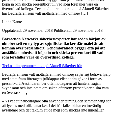
köpa in och skicka presentkort till vad som förefaller vara en
överordnad kollega. Teckna din prenumeration på Aktuell Säkerhet
här Bedragaren som valt mottagaren med omsorg […]
Linda Kante
Uppdaterad: 29 november 2018
Publicerad: 29 november 2018
Barracuda Networks säkerhetsexperter har sedan början av
oktober sett en ny typ av spjutfiskeattacker där målet är att
komma över presentkort.
Genomförandet bygger ofta på att
anställda ombeds att köpa in och skicka presentkort till vad
som förefaller vara en överordnad kollega.
Teckna din prenumeration på Aktuell Säkerhet här
Bedragaren som valt mottagaren med omsorg säger sig behöva hjälp
med att ta fram företagets julklappar eller andra gåvor i form av
presentkort. Avsändaren ber ofta mottagaren att hantera frågan
skyndsamt och inte prata om saken eftersom presentkorten ska vara
en överraskning.
– Vi vet att nätbedragare ofta använder tajming och sammanhang för
att lyckas med olika attacker. I det här fallet bidrar en trovärdig
avsändare och det faktum att de mejl som skickas inte innehåller