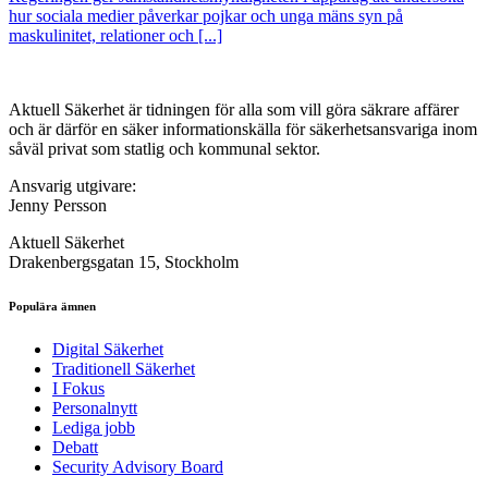
hur sociala medier påverkar pojkar och unga mäns syn på
maskulinitet, relationer och [...]
Aktuell Säkerhet är tidningen för alla som vill göra säkrare affärer
och är därför en säker informationskälla för säkerhets­ansvariga inom
såväl privat som statlig och kommunal sektor.
Ansvarig utgivare:
Jenny Persson
Aktuell Säkerhet
Drakenbergsgatan 15, Stockholm
Populära ämnen
Digital Säkerhet
Traditionell Säkerhet
I Fokus
Personalnytt
Lediga jobb
Debatt
Security Advisory Board