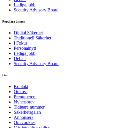
Lediga jobb
Security Advisory Board
Populära ämnen
Digital Säkerhet
Traditionell Säkerhet
I Fokus
Personalnytt
Lediga jobb
Debatt
Security Advisory Board
Om
Kontakt
Om oss
Prenumerera
Nyhetsbrev
Tidigare nummer
Säkerhetsgalan
Annonsera
Om cookies
Vår integritetspolicy