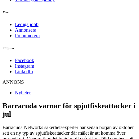
Mer
Lediga jobb
Annonsera
Prenumerera
Följ oss
Facebook
Instagram
LinkedIn
ANNONS
Nyheter
Barracuda varnar för spjutfiskeattacker i
jul
Barracuda Networks säkerhetsexperter har sedan början av oktober
sett en ny typ av spjutfiskeattacker där målet är att komma över
presentkort. Genomförandet bygger ofta på att anställda ombeds att