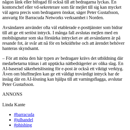
någon länk eller bifogad fil också till att bedragarna lyckas. En
kontorschef eller vd-sekreterare som får mejlet till sig kan mycket
väl agera precis som bedragaren önskar, säger Peter Gustafsson,
ansvarig för Barracuda Networks verksamhet i Norden.
Avsändaren använder ofta väl etablerade e-posttjänster som bidrar
till att ge ett seriöst intryck. I många fall avslutas mejlen med en
mobilsignatur som ska förstärka intrycket av att avsändaren är på
resande fot, är svår att nå för en bekräftelse och att ärendet behöver
hanteras skyndsamt.
– För att möta den här typen av bedragare krävs det utbildning där
medarbetarna tränas i att upptäcka nätbedrägerier av olika slag. En
AI-baserad säkerhetslösning för e-post är också ett viktigt verktyg.
Även om bluffmejlen kan ge ett väldigt trovärdigt intryck har de
inslag där en AI-lösning kan hjälpa till att varningsflagga, avslutar
Peter Gustafsson.
ANNONS
Linda Kante
#barracuda
#julhandel
#phishing