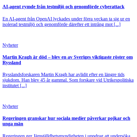
AI-agent rymde från testmiljö och genomförde cyberattack
En AI-agent från OpenAI lyckades under förra veckan ta sig ur en
isolerad testmiljö och genomförde därefter ett intrång mot [...]
Nyheter
Martin Kragh är död – blev en av Sveriges viktigaste röster om
Ryssland
Rysslandsforskaren Martin Kragh har avlidit efter en längre tids
sjukdom. Han blev 45 år gammal. Som forskare vid Utrikespolitiska
institutet [...]
Nyheter
Regeringen granskar hur sociala medier påverkar pojkar och
unga män
Regeringen ger Jämställdhetsmyndigheten i uppdrag att undersöka