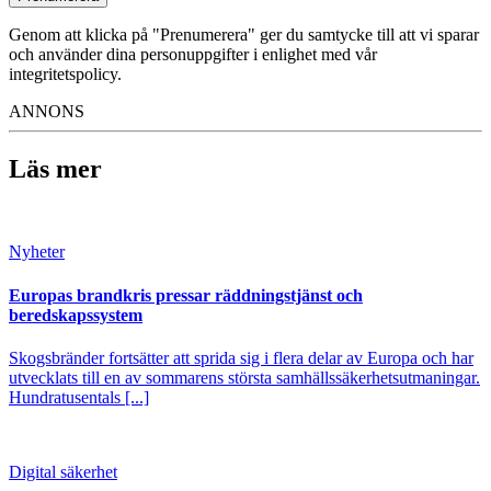
Genom att klicka på "Prenumerera" ger du samtycke till att vi sparar
och använder dina personuppgifter i enlighet med vår
integritetspolicy.
ANNONS
Läs mer
Nyheter
Europas brandkris pressar räddningstjänst och
beredskapssystem
Skogsbränder fortsätter att sprida sig i flera delar av Europa och har
utvecklats till en av sommarens största samhällssäkerhetsutmaningar.
Hundratusentals [...]
Digital säkerhet