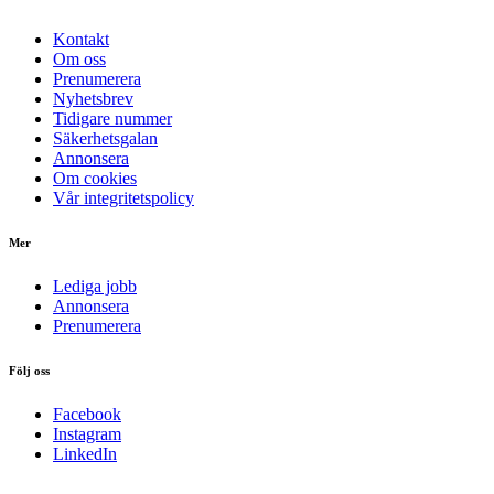
Kontakt
Om oss
Prenumerera
Nyhetsbrev
Tidigare nummer
Säkerhetsgalan
Annonsera
Om cookies
Vår integritetspolicy
Mer
Lediga jobb
Annonsera
Prenumerera
Följ oss
Facebook
Instagram
LinkedIn