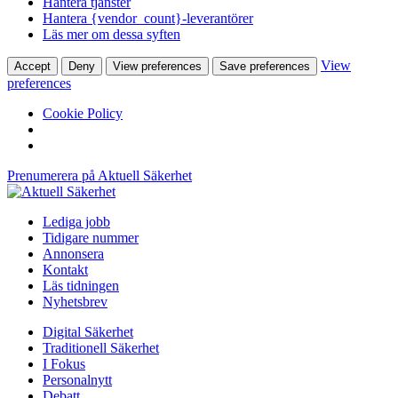
Hantera tjänster
Hantera {vendor_count}-leverantörer
Läs mer om dessa syften
View
Accept
Deny
View preferences
Save preferences
preferences
Cookie Policy
Prenumerera på Aktuell Säkerhet
Lediga jobb
Tidigare nummer
Annonsera
Kontakt
Läs tidningen
Nyhetsbrev
Digital Säkerhet
Traditionell Säkerhet
I Fokus
Personalnytt
Debatt