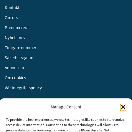
Kontakt
Om oss
Prenumerera
Nyhetsbrev
Tidigare nummer
Säkerhetsgalan
Annonsera
Om cookies
Vår integritetspolicy
Följ oss
Manage Consent
Facebook
To provide the best experiences, we use technologies like cookies to store and/or
Instagram
access device information. Consenting to these technologies will allow us to
process data such as browsing behavior or unique IDs on this site. Not