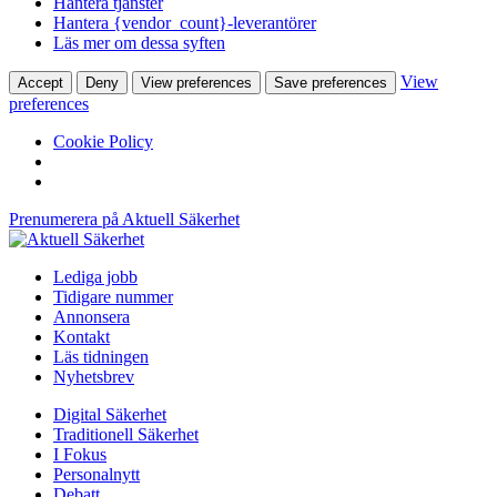
Hantera tjänster
Hantera {vendor_count}-leverantörer
Läs mer om dessa syften
View
Accept
Deny
View preferences
Save preferences
preferences
Cookie Policy
Prenumerera på Aktuell Säkerhet
Lediga jobb
Tidigare nummer
Annonsera
Kontakt
Läs tidningen
Nyhetsbrev
Digital Säkerhet
Traditionell Säkerhet
I Fokus
Personalnytt
Debatt