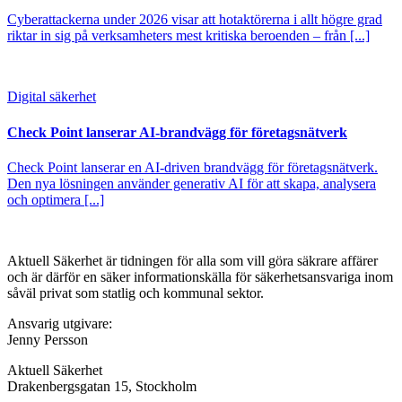
Cyberattackerna under 2026 visar att hotaktörerna i allt högre grad
riktar in sig på verksamheters mest kritiska beroenden – från [...]
Digital säkerhet
Check Point lanserar AI-brandvägg för företagsnätverk
Check Point lanserar en AI-driven brandvägg för företagsnätverk.
Den nya lösningen använder generativ AI för att skapa, analysera
och optimera [...]
Aktuell Säkerhet är tidningen för alla som vill göra säkrare affärer
och är därför en säker informationskälla för säkerhets­ansvariga inom
såväl privat som statlig och kommunal sektor.
Ansvarig utgivare:
Jenny Persson
Aktuell Säkerhet
Drakenbergsgatan 15, Stockholm