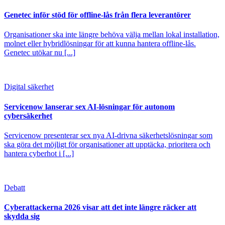
Genetec inför stöd för offline-lås från flera leverantörer
Organisationer ska inte längre behöva välja mellan lokal installation,
molnet eller hybridlösningar för att kunna hantera offline-lås.
Genetec utökar nu [...]
Digital säkerhet
Servicenow lanserar sex AI-lösningar för autonom
cybersäkerhet
Servicenow presenterar sex nya AI-drivna säkerhetslösningar som
ska göra det möjligt för organisationer att upptäcka, prioritera och
hantera cyberhot i [...]
Debatt
Cyberattackerna 2026 visar att det inte längre räcker att
skydda sig