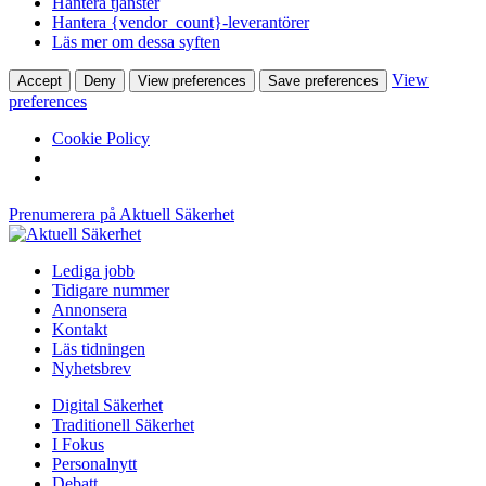
Hantera tjänster
Hantera {vendor_count}-leverantörer
Läs mer om dessa syften
View
Accept
Deny
View preferences
Save preferences
preferences
Cookie Policy
Prenumerera på Aktuell Säkerhet
Lediga jobb
Tidigare nummer
Annonsera
Kontakt
Läs tidningen
Nyhetsbrev
Digital Säkerhet
Traditionell Säkerhet
I Fokus
Personalnytt
Debatt