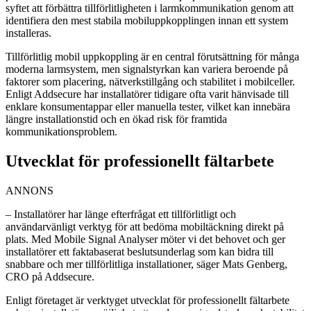
syftet att förbättra tillförlitligheten i larmkommunikation genom att
identifiera den mest stabila mobiluppkopplingen innan ett system
installeras.
Tillförlitlig mobil uppkoppling är en central förutsättning för många
moderna larmsystem, men signalstyrkan kan variera beroende på
faktorer som placering, nätverkstillgång och stabilitet i mobilceller.
Enligt Addsecure har installatörer tidigare ofta varit hänvisade till
enklare konsumentappar eller manuella tester, vilket kan innebära
längre installationstid och en ökad risk för framtida
kommunikationsproblem.
Utvecklat för professionellt fältarbete
ANNONS
– Installatörer har länge efterfrågat ett tillförlitligt och
användarvänligt verktyg för att bedöma mobiltäckning direkt på
plats. Med Mobile Signal Analyser möter vi det behovet och ger
installatörer ett faktabaserat beslutsunderlag som kan bidra till
snabbare och mer tillförlitliga installationer, säger Mats Genberg,
CRO på Addsecure.
Enligt företaget är verktyget utvecklat för professionellt fältarbete