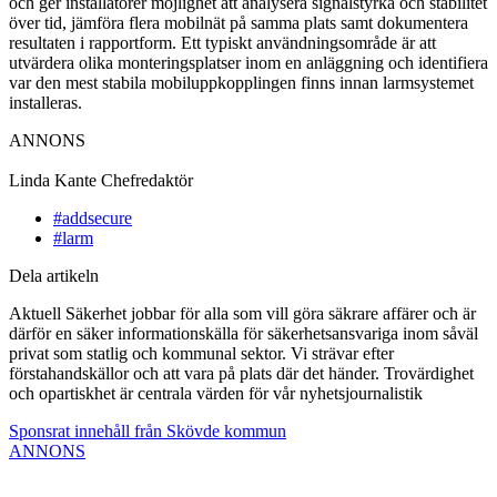
och ger installatörer möjlighet att analysera signalstyrka och stabilitet
över tid, jämföra flera mobilnät på samma plats samt dokumentera
resultaten i rapportform. Ett typiskt användningsområde är att
utvärdera olika monteringsplatser inom en anläggning och identifiera
var den mest stabila mobiluppkopplingen finns innan larmsystemet
installeras.
ANNONS
Linda Kante
Chefredaktör
#addsecure
#larm
Dela artikeln
Aktuell Säkerhet jobbar för alla som vill göra säkrare affärer och är
därför en säker informationskälla för säkerhetsansvariga inom såväl
privat som statlig och kommunal sektor. Vi strävar efter
förstahandskällor och att vara på plats där det händer. Trovärdighet
och opartiskhet är centrala värden för vår nyhetsjournalistik
Sponsrat innehåll från Skövde kommun
ANNONS