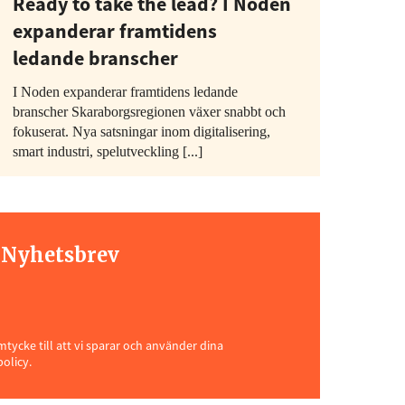
Ready to take the lead? I Noden
expanderar framtidens
ledande branscher
I Noden expanderar framtidens ledande
branscher Skaraborgsregionen växer snabbt och
fokuserat. Nya satsningar inom digitalisering,
smart industri, spelutveckling [...]
t Nyhetsbrev
ycke till att vi sparar och använder dina
policy.