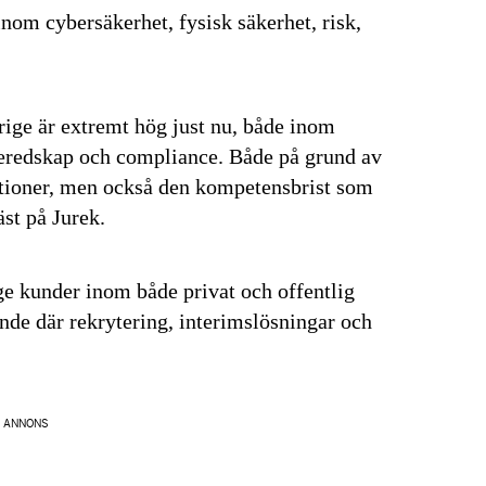
 inom cybersäkerhet, fysisk säkerhet, risk,
Prenumerera
å "Prenumerera" ger du samtycke till att vi
r dina personuppgifter i enlighet med vår
erige är extremt hög just nu, både inom
/beredskap och compliance. Både på grund av
tioner, men också den kompetensbrist som
äst på Jurek.
e kunder inom både privat och offentlig
dande där rekrytering, interimslösningar och
ANNONS