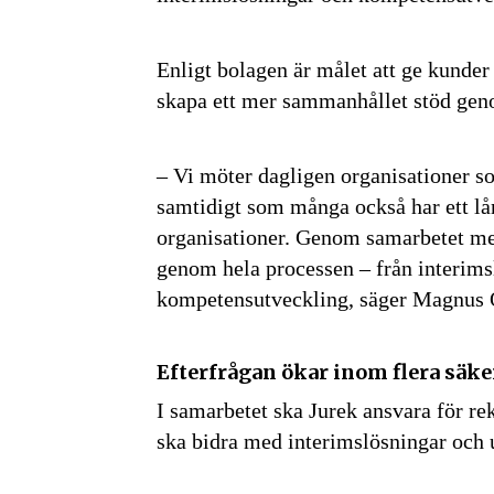
Enligt bolagen är målet att ge kunder 
skapa ett mer sammanhållet stöd gen
– Vi möter dagligen organisationer 
samtidigt som många också har ett lån
organisationer. Genom samarbetet me
genom hela processen – från interimsl
kompetensutveckling, säger Magnus Ö
Få den 
Efterfrågan ökar inom flera sä
säkerhe
I samarbetet ska Jurek ansvara för re
först
ska bidra med interimslösningar och u
Anmäl dig till 