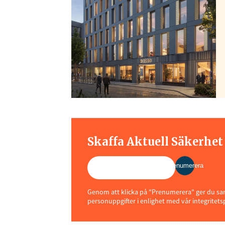
Skaffa Aktuell Säkerhe
Prenumerera
Genom att klicka på "Prenumerera" ger du samt
personuppgifter i enlighet med vår integritets