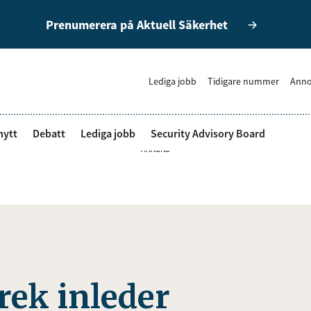
Prenumerera på Aktuell Säkerhet
Lediga jobb
Tidigare nummer
Anno
nytt
Debatt
Lediga jobb
Security Advisory Board
ANNONS
rek inleder