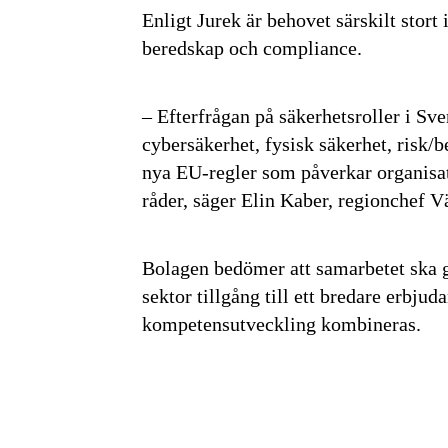
Enligt Jurek är behovet särskilt stort
beredskap och compliance.
Genom att klicka p
sparar och använde
– Efterfrågan på säkerhetsroller i Sv
integritetspolicy.
cybersäkerhet, fysisk säkerhet, risk
nya EU-regler som påverkar organisa
råder, säger Elin Kaber, regionchef V
Bolagen bedömer att samarbetet ska g
sektor tillgång till ett bredare erbju
kompetensutveckling kombineras.