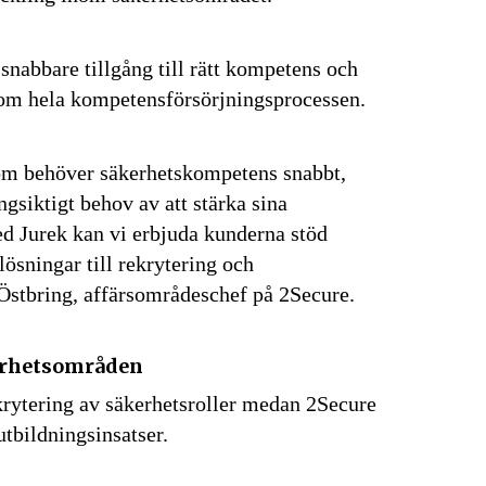
snabbare tillgång till rätt kompetens och
om hela kompetensförsörjningsprocessen.
som behöver säkerhetskompetens snabbt,
gsiktigt behov av att stärka sina
d Jurek kan vi erbjuda kunderna stöd
ösningar till rekrytering och
stbring, affärsområdeschef på 2Secure.
senaste
kerhetsområden
tsinformationen
krytering av säkerhetsroller medan 2Secure
tbildningsinsatser.
vårt nyhetsbrev!